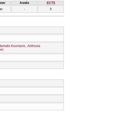
ter
Année
ECTS
er
-
5
tamatis Koumanis
Anthoula
nni