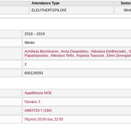
Attendance Type
Semes
ELEUTHERĪ EPILOGĪ
Wint
2018 – 2019
Winter
Achilleas Bechlivanis
Anna Despotidou
Nikolaos Eleftheriadis
S
Papadopoulou
Nikolaos Tellis
Aspasia Tsaoussi
Eleni Zervogia
2
600126593
Αμφιθέατρο ΝΟΕ
Όροφος 3
ΑΙΘΟΥΣΑ 7 (166)
Πέμπτη 20:00 έως 22:00