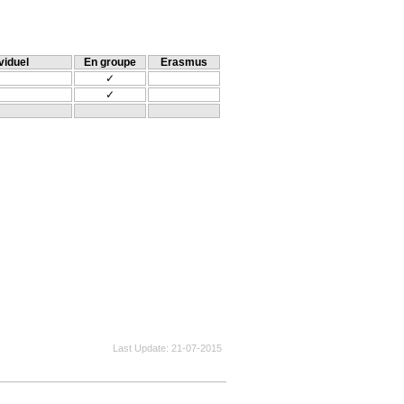
viduel
En groupe
Erasmus
✓
✓
Last Update
21-07-2015