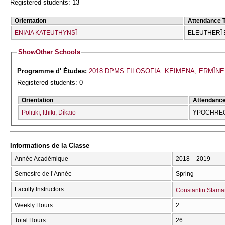
Registered students: 13
Orientation
Attendance 
ENIAIA KATEUTHYNSĪ
ELEUTHERĪ 
Show
Other Schools
Programme d' Études:
2018 DPMS FILOSOFIA: KEIMENA, ERMĪNE
Registered students: 0
Orientation
Attendanc
Politikī, Īthikī, Díkaio
YPOCΗREŌ
Informations de la Classe
Année Académique
2018 – 2019
Semestre de l’Année
Spring
Faculty Instructors
Constantin Stamat
Weekly Hours
2
Total Hours
26