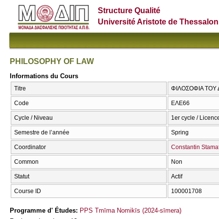
Structure Qualité
Université Aristote de Thessalon
PHILOSOPHY OF LAW
Informations du Cours
Titre
ΦΙΛΟΣΟΦΙΑ ΤΟΥ 
Code
ΕΛΕ66
Cycle / Niveau
1er cycle / Licence
Semestre de l’année
Spring
Coordinator
Constantin Stamat
Common
Non
Statut
Actif
Course ID
100001708
Programme d' Études:
PPS Tmīma Nomikīs (2024-sīmera)