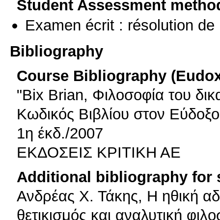
Student Assessment metho
Examen écrit : résolution d
Bibliography
Course Bibliography (Eudo
"Bix Brian, Φιλοσοφία του δικ
Κωδικός Βιβλίου στον Εύδοξο
1η έκδ./2007
ΕΚΔΟΣΕΙΣ ΚΡΙΤΙΚΗ ΑΕ
Additional bibliography for
Ανδρέας Χ. Τάκης, Η ηθική αδ
θετικισμός και αναλυτική φιλ