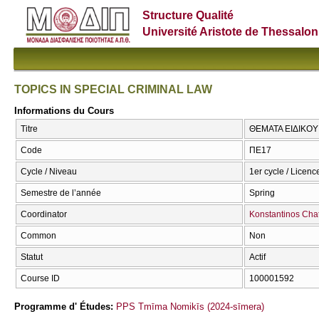
Structure Qualité
Université Aristote de Thessalon
TOPICS IN SPECIAL CRIMINAL LAW
Informations du Cours
Titre
ΘΕΜΑΤΑ ΕΙΔΙΚΟΥ 
Code
ΠΕ17
Cycle / Niveau
1er cycle / Licenc
Semestre de l’année
Spring
Coordinator
Konstantinos Chat
Common
Non
Statut
Actif
Course ID
100001592
Programme d' Études:
PPS Tmīma Nomikīs (2024-sīmera)