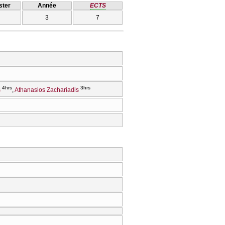
ter
Année
ECTS
3
7
4hrs
3hrs
s
Athanasios Zachariadis