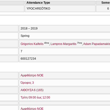
Attendance Type
Semes
YPOCΗREŌTIKO
6
2018 – 2019
Spring
4hrs
7hrs
Grigorios Kalfelis
Lampros Margaritis
Adam Papadamaki
7
600127234
Αμφιθέατρο ΝΟΕ
Όροφος 3
ΑΙΘΟΥΣΑ 6 (165)
Τρίτη 09:00 έως 12:00
Αμφιθέατρο ΝΟΕ