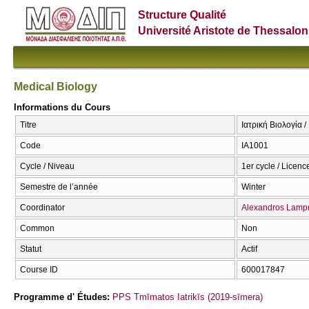
Structure Qualité
Université Aristote de Thessalon
Medical Biology
Informations du Cours
Titre
Ιατρική Βιολογία /
Code
ΙΑ1001
Cycle / Niveau
1er cycle / Licenc
Semestre de l’année
Winter
Coordinator
Alexandros Lamp
Common
Non
Statut
Actif
Course ID
600017847
Programme d' Études:
PPS Tmīmatos Iatrikīs (2019-sīmera)