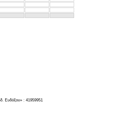
δ. Ευδόξου» : 41959951