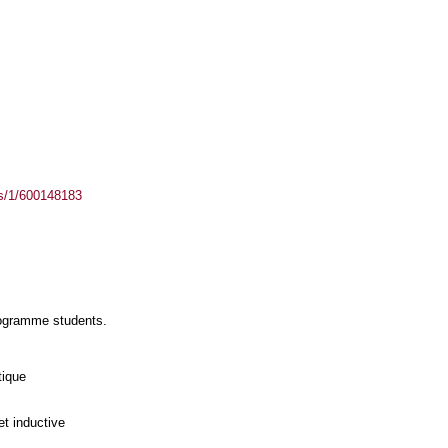
ass/1/600148183
rogramme students.
tique
et inductive