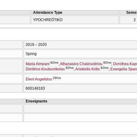
Attendance Type
Semes
YPOCΗREŌTIKO
2
2019 – 2020
Spring
82hrs
82hrs
Maria Almpani
Athanasios Chatzisotiriou
Dorothea Kap
82hrs
82hrs
Dimitrios Koutsonikolas
Aristeidis Kritis
Evangelia Spa
26hrs
Eleni Angelidou
600148183
Enseignants