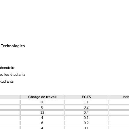
 Technologies
aboratoire
c les étudiants
étudiants
Charge de travail
ECTS
Indi
30
1.1
6
0.2
12
0.4
4
0.1
6
0.2
4
0.1