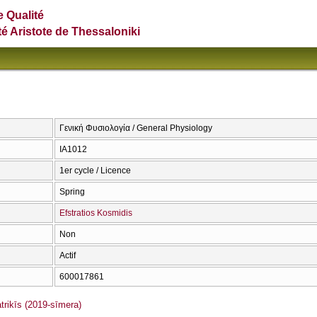
e Qualité
té Aristote de Thessaloniki
Γενική Φυσιολογία / General Physiology
ΙΑ1012
1er cycle / Licence
Spring
Efstratios Kosmidis
Non
Actif
600017861
rikīs (2019-sīmera)