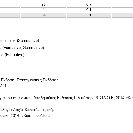
20
0.7
4
0.1
86
3.1
 multiples
(Sommative)
s
(Formative, Sommative)
mes
(Formative)
3 Έκδοση, Επιστημονικές Εκδόσεις
6211
ογία του ανθρώπου. Ακαδημαϊκές Εκδόσεις Ι. Μπάσδρα & ΣΙΑ Ο.Ε, 2014 «Κω
ιολογία-Αρχές Κλινικής Ιατρικής.
ονίκη 2014. «Κωδ. Ευδόξου» :