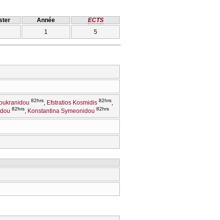
ter
Année
ECTS
1
5
82hrs
82hrs
oukranidou
Efstratios Kosmidis
82hrs
82hrs
ndou
Konstantina Symeonidou