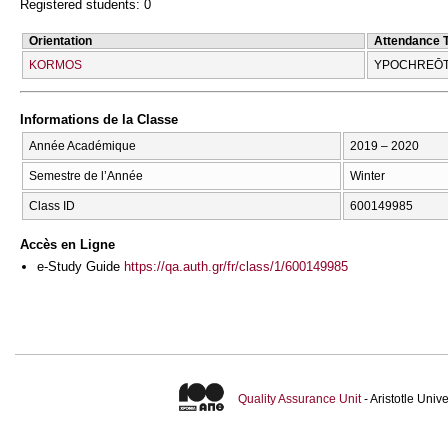
Registered students: 0
Orientation
Attendance 
KORMOS
YPOCΗREŌT
Informations de la Classe
Année Académique
2019 – 2020
Semestre de l’Année
Winter
Class ID
600149985
Accès en Ligne
e-Study Guide
https://qa.auth.gr/fr/class/1/600149985
Quality Assurance Unit
- Aristotle Uni