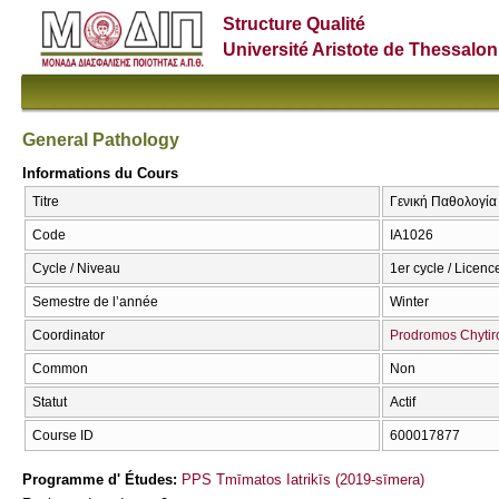
Structure Qualité
Université Aristote de Thessalon
General Pathology
Informations du Cours
Titre
Γενική Παθολογία
Code
ΙΑ1026
Cycle / Niveau
1er cycle / Licenc
Semestre de l’année
Winter
Coordinator
Prodromos Chytir
Common
Non
Statut
Actif
Course ID
600017877
Programme d' Études:
PPS Tmīmatos Iatrikīs (2019-sīmera)