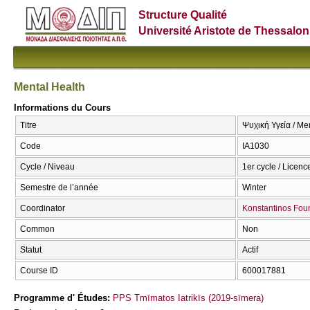
Structure Qualité
Université Aristote de Thessalon
Mental Health
Informations du Cours
Titre
Ψυχική Υγεία / Me
Code
ΙΑ1030
Cycle / Niveau
1er cycle / Licenc
Semestre de l’année
Winter
Coordinator
Konstantinos Foun
Common
Non
Statut
Actif
Course ID
600017881
Programme d' Études:
PPS Tmīmatos Iatrikīs (2019-sīmera)