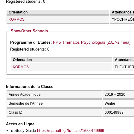
Registered students: 0
Orientation
Attendance 
KORMOS
YPOCΗREŌT
Show
Other Schools
Programme d' Études:
PPS Tmīmatos PSychologías (2017-sīmera)
Registered students: 0
Orientation
Attendanc
KORMOS
ELEUTHERĪ
Informations de la Classe
Année Académique
2019 – 2020
Semestre de l’Année
Winter
Class ID
600149989
Accès en Ligne
e-Study Guide
https://qa.auth.gr/fr/class/1/600149989