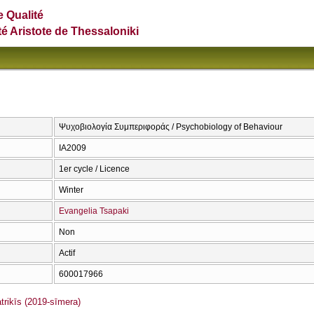
e Qualité
té Aristote de Thessaloniki
Ψυχοβιολογία Συμπεριφοράς / Psychobiology of Behaviour
ΙΑ2009
1er cycle / Licence
Winter
Evangelia Tsapaki
Non
Actif
600017966
rikīs (2019-sīmera)