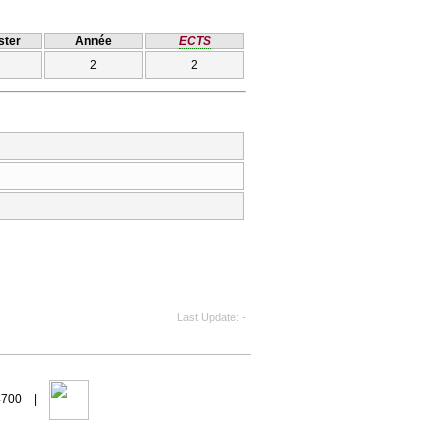
ter
Année
ECTS
2
2
Last Update
-
94700 |