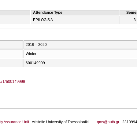
Attendance Type
Semes
EPILOGĪS A
3
2019 – 2020
Winter
600149999
ass/1/600149999
ty Assurance Unit
- Aristotle University of Thessaloniki |
qms@auth.gr
- 23109