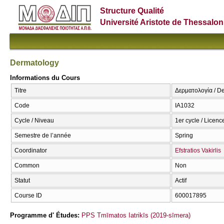
Structure Qualité
Université Aristote de Thessalon
Dermatology
Informations du Cours
Titre
Δερματολογία / D
Code
ΙΑ1032
Cycle / Niveau
1er cycle / Licenc
Semestre de l’année
Spring
Coordinator
Efstratios Vakirlis
Common
Non
Statut
Actif
Course ID
600017895
Programme d' Études:
PPS Tmīmatos Iatrikīs (2019-sīmera)