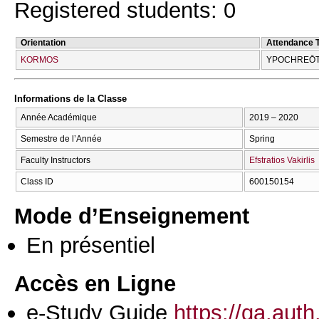
Registered students: 0
Orientation
Attendance 
KORMOS
YPOCΗREŌT
Informations de la Classe
Année Académique
2019 – 2020
Semestre de l’Année
Spring
Faculty Instructors
Efstratios Vakirlis
Class ID
600150154
Mode d’Enseignement
En présentiel
Accès en Ligne
e-Study Guide
https://qa.aut