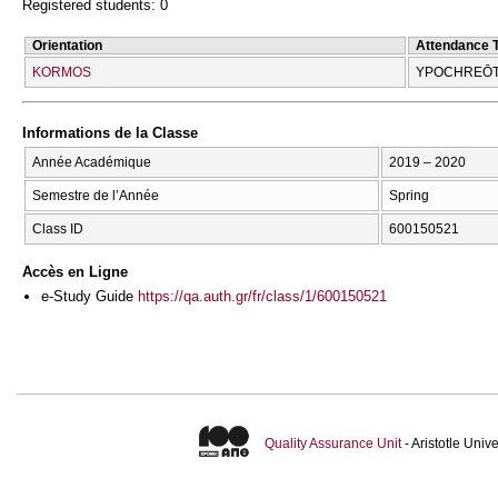
Registered students: 0
Orientation
Attendance 
KORMOS
YPOCΗREŌT
Informations de la Classe
Année Académique
2019 – 2020
Semestre de l’Année
Spring
Class ID
600150521
Accès en Ligne
e-Study Guide
https://qa.auth.gr/fr/class/1/600150521
Quality Assurance Unit
- Aristotle Uni