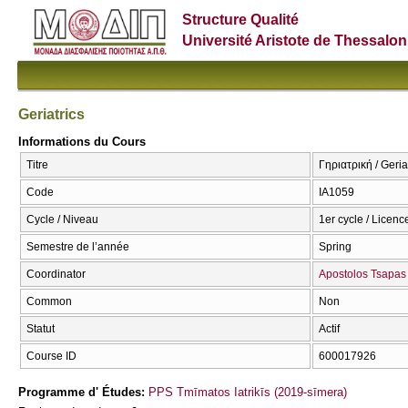
Structure Qualité
Université Aristote de Thessalon
Geriatrics
Informations du Cours
Titre
Γηριατρική / Geria
Code
ΙΑ1059
Cycle / Niveau
1er cycle / Licenc
Semestre de l’année
Spring
Coordinator
Apostolos Tsapas
Common
Non
Statut
Actif
Course ID
600017926
Programme d' Études:
PPS Tmīmatos Iatrikīs (2019-sīmera)