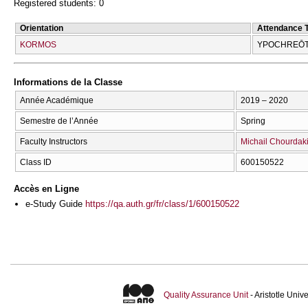
Registered students: 0
Orientation
Attendance 
KORMOS
YPOCΗREŌT
Informations de la Classe
Année Académique
2019 – 2020
Semestre de l’Année
Spring
Faculty Instructors
Michail Chourdak
Class ID
600150522
Accès en Ligne
e-Study Guide
https://qa.auth.gr/fr/class/1/600150522
Quality Assurance Unit
- Aristotle Uni