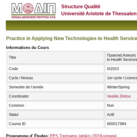
Structure Qualité
Université Aristote de Thessalon
Practice in Applying New Technologies to Health Servic
Informations du Cours
Πρακτική Άσκηση 
Titre
to Health Service
Code
ΙΑ2023
Cycle / Niveau
1er cycle / Licenc
Semestre de l’année
Winter/Spring
Coordinator
Vasiliki Zilidou
Common
Non
Statut
Actif
Course ID
600017984
Programme d' Études:
PPS Tmīmatos Iatrikīs (2019-sīmera)