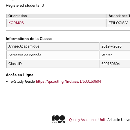
Registered students: 0
Orientation
Attendance 
KORMOS
EPILOGĪS V
Informations de la Classe
Année Académique
2019 – 2020
Semestre de l’Année
Winter
Class ID
600150604
Accès en Ligne
e-Study Guide
https://qa.auth.gr/fr/class/1/600150604
Quality Assurance Unit
- Aristotle Uni