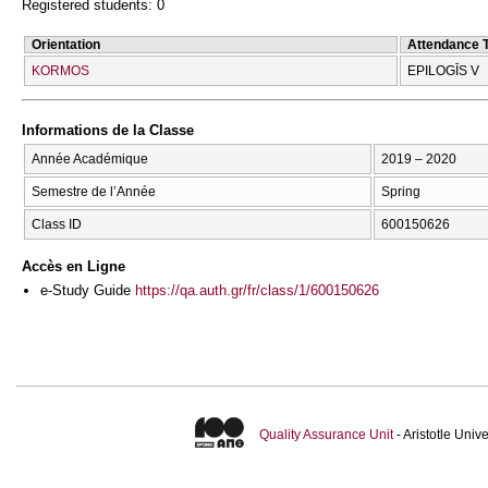
Registered students: 0
Orientation
Attendance 
KORMOS
EPILOGĪS V
Informations de la Classe
Année Académique
2019 – 2020
Semestre de l’Année
Spring
Class ID
600150626
Accès en Ligne
e-Study Guide
https://qa.auth.gr/fr/class/1/600150626
Quality Assurance Unit
- Aristotle Uni