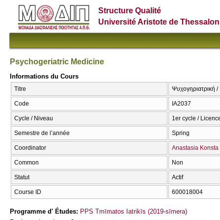
Structure Qualité
Université Aristote de Thessalon
Psychogeriatric Medicine
Informations du Cours
Titre
Ψυχογηριατρική / 
Code
ΙΑ2037
Cycle / Niveau
1er cycle / Licenc
Semestre de l’année
Spring
Coordinator
Anastasia Konsta
Common
Non
Statut
Actif
Course ID
600018004
Programme d' Études:
PPS Tmīmatos Iatrikīs (2019-sīmera)