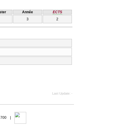
ter
Année
ECTS
3
2
Last Update
-
94700 |