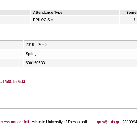
Attendance Type
Semes
EPILOGĪS V
6
2019 – 2020
Spring
600150633
ass/1/600150633
ty Assurance Unit
- Aristotle University of Thessaloniki |
qms@auth.gr
- 23109