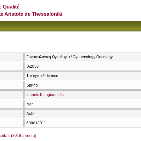
e Qualité
té Aristote de Thessaloniki
Γυναικολογική Ογκολογία / Gynaecology Oncology
ΙΑ2050
1er cycle / Licence
Spring
Ioannis Kalogiannidis
Non
Actif
600018011
rikīs (2019-sīmera)