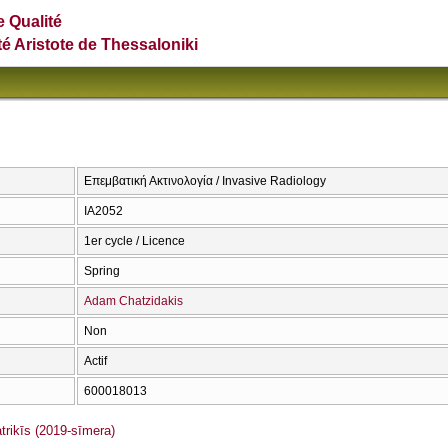
e Qualité
té Aristote de Thessaloniki
Επεμβατική Ακτινολογία / Invasive Radiology
ΙΑ2052
1er cycle / Licence
Spring
Adam Chatzidakis
Non
Actif
600018013
rikīs (2019-sīmera)