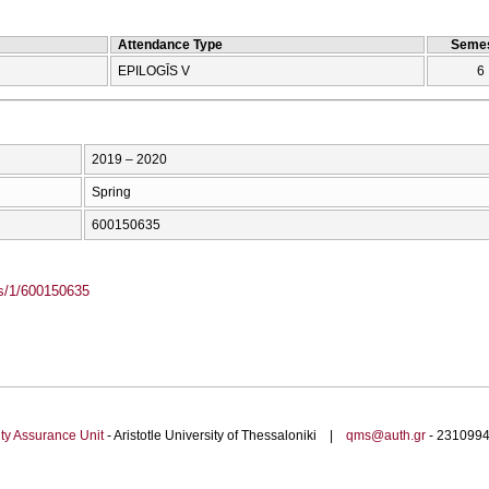
Attendance Type
Semes
EPILOGĪS V
6
2019 – 2020
Spring
600150635
ass/1/600150635
ty Assurance Unit
- Aristotle University of Thessaloniki |
qms@auth.gr
- 23109