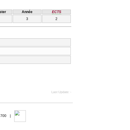
ter
Année
ECTS
3
2
Last Update
-
94700 |