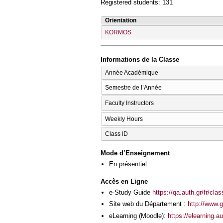
Registered students: 131
Orientation
KORMOS
Informations de la Classe
Année Académique
Semestre de l’Année
Faculty Instructors
Weekly Hours
Class ID
Mode d’Enseignement
En présentiel
Accès en Ligne
e-Study Guide
https://qa.auth.gr/fr/cl
Site web du Département :
http://www.
eLearning (Moodle):
https://elearning.