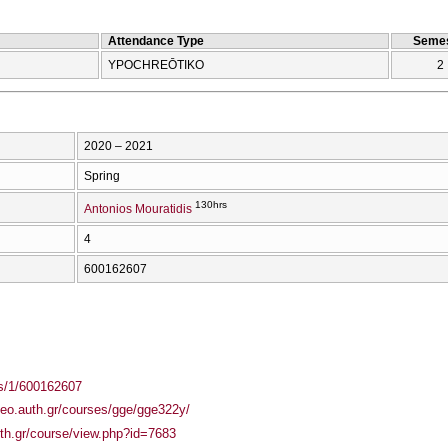
Attendance Type
Semes
YPOCΗREŌTIKO
2
2020 – 2021
Spring
130hrs
Antonios Mouratidis
4
600162607
ass/1/600162607
geo.auth.gr/courses/gge/gge322y/
auth.gr/course/view.php?id=7683