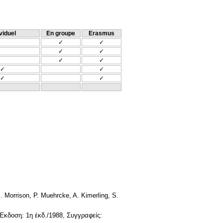
viduel
En groupe
Erasmus
✓
✓
✓
✓
✓
✓
✓
✓
✓
✓
orrison, P. Muehrcke, A. Kimerling, S.
δοση: 1η έκδ./1988, Συγγραφείς: