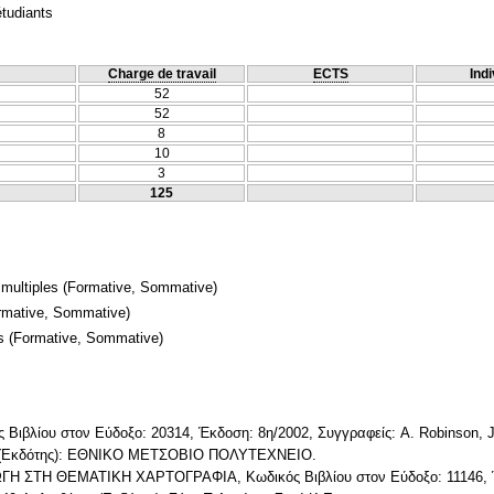
étudiants
Charge de travail
ECTS
Indi
52
52
8
10
3
125
 multiples
(Formative, Sommative)
rmative, Sommative)
s
(Formative, Sommative)
βλίου στον Εύδοξο: 20314, Έκδοση: 8η/2002, Συγγραφείς: A. Robinson, J. M
έτης (Εκδότης): ΕΘΝΙΚΟ ΜΕΤΣΟΒΙΟ ΠΟΛΥΤΕΧΝΕΙΟ.
 ΣΤΗ ΘΕΜΑΤΙΚΗ ΧΑΡΤΟΓΡΑΦΙΑ, Κωδικός Βιβλίου στον Εύδοξο: 11146, Έκ