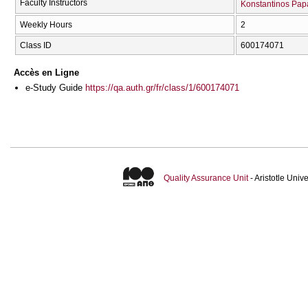
Faculty Instructors
Konstantinos Pap
Weekly Hours
2
Class ID
600174071
Accès en Ligne
e-Study Guide
https://qa.auth.gr/fr/class/1/600174071
Quality Assurance Unit
- Aristotle Uni