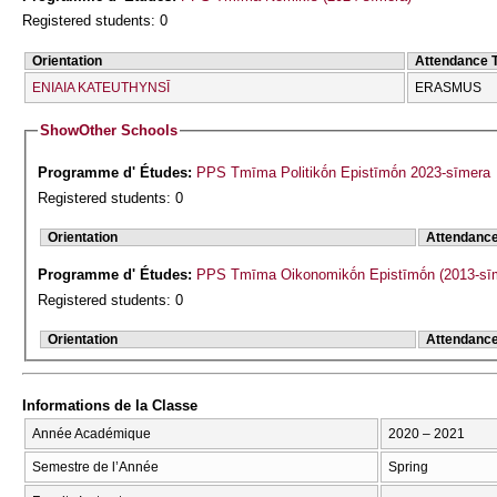
Registered students: 0
Orientation
Attendance 
ENIAIA KATEUTHYNSĪ
ERASMUS
Show
Other Schools
Programme d' Études:
PPS Tmīma Politikṓn Epistīmṓn 2023-sīmera
Registered students: 0
Orientation
Attendanc
Programme d' Études:
PPS Tmīma Oikonomikṓn Epistīmṓn (2013-sī
Registered students: 0
Orientation
Attendanc
Informations de la Classe
Année Académique
2020 – 2021
Semestre de l’Année
Spring