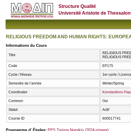
Structure Qualité
Université Aristote de Thessalon
RELIGIOUS FREEDOM AND HUMAN RIGHTS: EUROPE
Informations du Cours
RELIGIOUS FRE
Titre
RELIGIOUS FRE
Code
EP175
Cycle / Niveau
1er cycle / Licenc
Semestre de l’année
Winter/Spring
Coordinator
Konstantinos Pap
Common
Oui
Statut
Actif
Course ID
600017741
Programme d' Études:
PPS Tmīma Nomikīs (2024-sīmera)