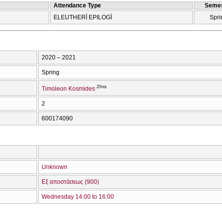
Attendance Type
Semes
ELEUTHERĪ EPILOGĪ
Spri
2020 – 2021
Spring
2hrs
Timoleon Kosmides
2
600174090
Unknown
Εξ αποστάσεως (900)
Wednesday 14:00 to 16:00