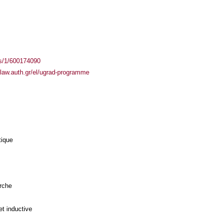
ass/1/600174090
.law.auth.gr/el/ugrad-programme
tique
rche
et inductive