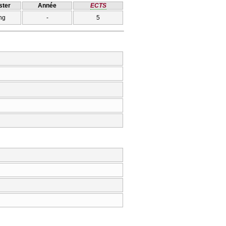
ter
Année
ECTS
ng
-
5