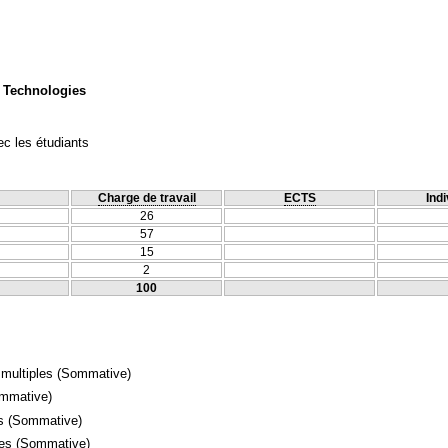
 Technologies
c les étudiants
Charge de travail
ECTS
Indi
26
57
15
2
100
 multiples
(Sommative)
mmative)
s
(Sommative)
mes
(Sommative)