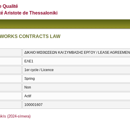
e Qualité
té Aristote de Thessaloniki
 WORKS CONTRACTS LAW
ΔΙΚΑΙΟ ΜΙΣΘΩΣΕΩΝ ΚΑΙ ΣΥΜΒΑΣΗΣ ΕΡΓΟΥ / LEASE AGREEM
ΕΛΕ1
1er cycle / Licence
Spring
Non
Actif
100001607
īs (2024-sīmera)