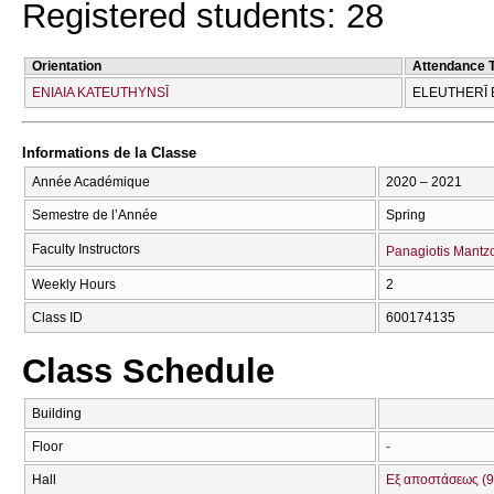
Registered students: 28
Orientation
Attendance 
ENIAIA KATEUTHYNSĪ
ELEUTHERĪ 
Informations de la Classe
Année Académique
2020 – 2021
Semestre de l’Année
Spring
Faculty Instructors
Panagiotis Mantz
Weekly Hours
2
Class ID
600174135
Class Schedule
Building
Floor
-
Hall
Εξ αποστάσεως (9