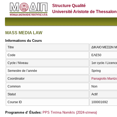
Structure Qualité
Université Aristote de Thessalon
MASS MEDIA LAW
Informations du Cours
Titre
ΔΙΚΑΙΟ ΜΕΣΩΝ Μ
Code
ΕΛΕ50
Cycle / Niveau
1er cycle / Licenc
Semestre de l’année
Spring
Coordinator
Panagiotis Mantz
Common
Non
Statut
Actif
Course ID
100001692
Programme d' Études:
PPS Tmīma Nomikīs (2024-sīmera)