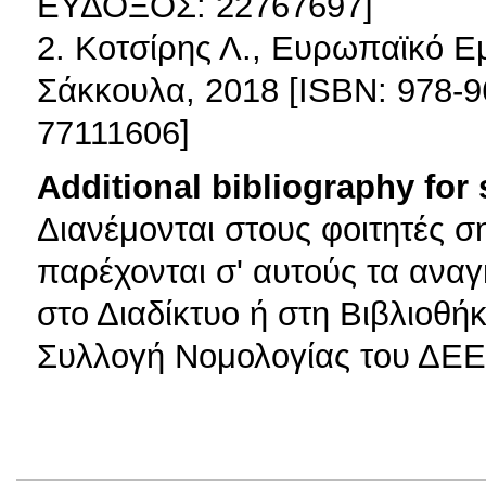
ΕΥΔΟΞΟΣ: 22767697]
2. Κοτσίρης Λ., Ευρωπαϊκό Εμ
Σάκκουλα, 2018 [ISBN: 978-
77111606]
Additional bibliography for
Διανέμονται στους φοιτητές 
παρέχονται σ' αυτούς τα αναγ
στο Διαδίκτυο ή στη Βιβλιοθή
Συλλογή Νομολογίας του ΔΕΕ