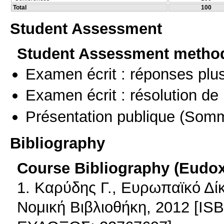
Total
100
Student Assessment
Student Assessment metho
Examen écrit : réponses plu
Examen écrit : résolution d
Présentation publique
(Somm
Bibliography
Course Bibliography (Eudo
1. Καρύδης Γ., Ευρωπαϊκό Δί
Νομική Βιβλιοθήκη, 2012 [IS