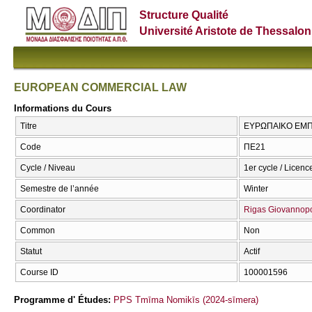
Structure Qualité
Université Aristote de Thessalon
EUROPEAN COMMERCIAL LAW
Informations du Cours
Titre
ΕΥΡΩΠΑΙΚΟ ΕΜΠ
Code
ΠΕ21
Cycle / Niveau
1er cycle / Licenc
Semestre de l’année
Winter
Coordinator
Rigas Giovannop
Common
Non
Statut
Actif
Course ID
100001596
Programme d' Études:
PPS Tmīma Nomikīs (2024-sīmera)