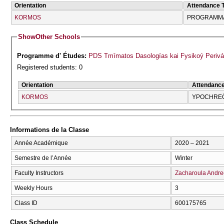
Orientation
Attendance 
KORMOS
PROGRAMMA
Show
Other Schools
Programme d' Études:
PDS Tmīmatos Dasologías kai Fysikoý Perivá
Registered students: 0
Orientation
Attendanc
KORMOS
YPOCΗRE
Informations de la Classe
Année Académique
2020 – 2021
Semestre de l’Année
Winter
Faculty Instructors
Zacharoula Andr
Weekly Hours
3
Class ID
600175765
Class Schedule