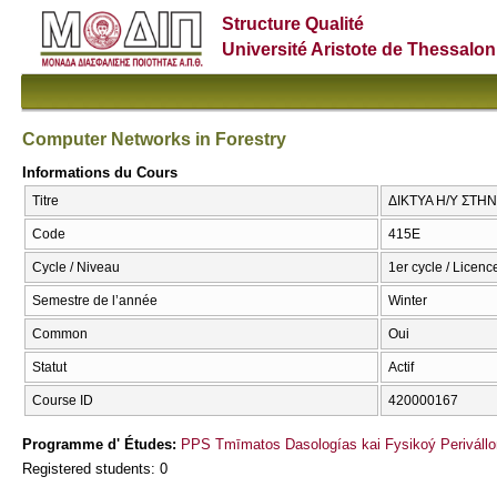
Structure Qualité
Université Aristote de Thessalon
Computer Networks in Forestry
Informations du Cours
Titre
ΔΙΚΤΥΑ Η/Υ ΣΤΗΝ 
Code
415Ε
Cycle / Niveau
1er cycle / Licenc
Semestre de l’année
Winter
Common
Oui
Statut
Actif
Course ID
420000167
Programme d' Études:
PPS Tmīmatos Dasologías kai Fysikoý Perivállo
Registered students: 0