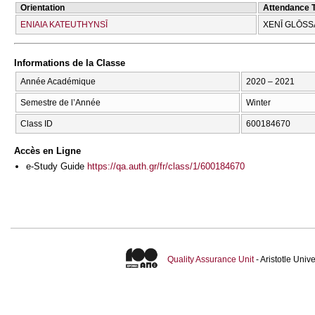
Orientation
Attendance 
ENIAIA KATEUTHYNSĪ
XENĪ GLŌSS
Informations de la Classe
Année Académique
2020 – 2021
Semestre de l’Année
Winter
Class ID
600184670
Accès en Ligne
e-Study Guide
https://qa.auth.gr/fr/class/1/600184670
Quality Assurance Unit
- Aristotle Uni