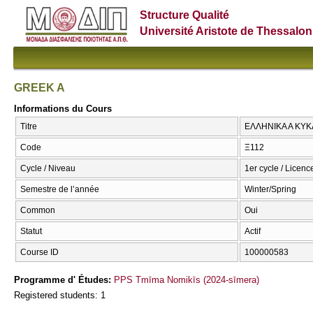
Structure Qualité
Université Aristote de Thessalon
GREEK A
Informations du Cours
Titre
ΕΛΛΗΝΙΚΑ Α ΚΥΚ
Code
Ξ112
Cycle / Niveau
1er cycle / Licenc
Semestre de l’année
Winter/Spring
Common
Oui
Statut
Actif
Course ID
100000583
Programme d' Études:
PPS Tmīma Nomikīs (2024-sīmera)
Registered students: 1