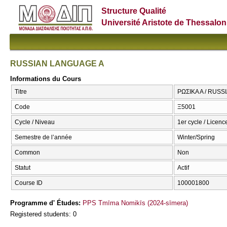
Structure Qualité
Université Aristote de Thessalon
RUSSIAN LANGUAGE A
Informations du Cours
Titre
ΡΩΣΙΚΑ Α / RUS
Code
Ξ5001
Cycle / Niveau
1er cycle / Licenc
Semestre de l’année
Winter/Spring
Common
Non
Statut
Actif
Course ID
100001800
Programme d' Études:
PPS Tmīma Nomikīs (2024-sīmera)
Registered students: 0