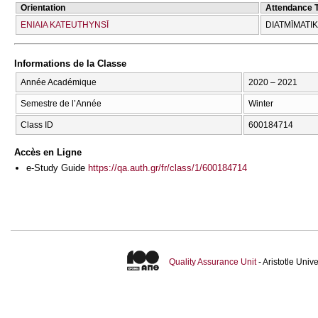
Orientation
Attendance 
ENIAIA KATEUTHYNSĪ
DIATMĪMATI
Informations de la Classe
Année Académique
2020 – 2021
Semestre de l’Année
Winter
Class ID
600184714
Accès en Ligne
e-Study Guide
https://qa.auth.gr/fr/class/1/600184714
Quality Assurance Unit
- Aristotle Uni