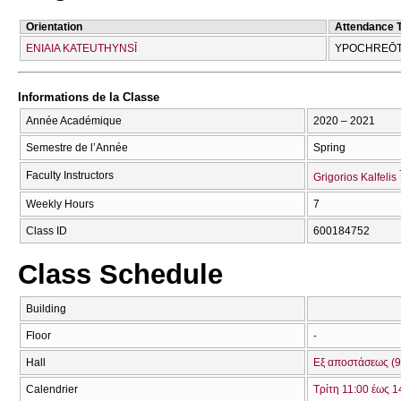
Orientation
Attendance 
ENIAIA KATEUTHYNSĪ
YPOCΗREŌT
Informations de la Classe
Année Académique
2020 – 2021
Semestre de l’Année
Spring
Faculty Instructors
Grigorios Kalfelis
Weekly Hours
7
Class ID
600184752
Class Schedule
Building
Floor
-
Hall
Εξ αποστάσεως (9
Calendrier
Τρίτη 11:00 έως 1