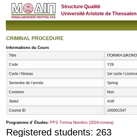
Structure Qualité
Université Aristote de Thessalon
CRIMINAL PROCEDURE
Informations du Cours
Titre
ΠΟΙΝΙΚΗ ΔΙΚΟΝΟ
Code
Υ28
Cycle / Niveau
1er cycle / Licenc
Semestre de l’année
Spring
Common
Non
Statut
Actif
Course ID
100001547
Programme d' Études:
PPS Tmīma Nomikīs (2024-sīmera)
Registered students: 263