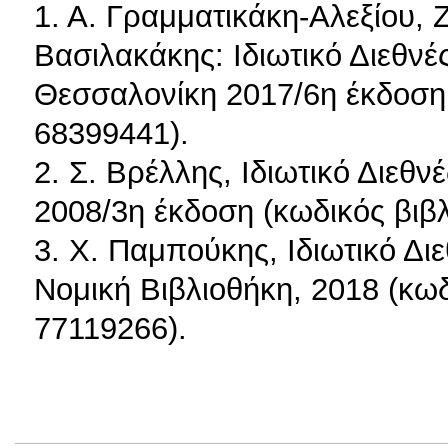
1. Α. Γραμματικάκη-Αλεξίου,
Βασιλακάκης: Ιδιωτικό Διεθνέ
Θεσσαλονίκη 2017/6η έκδοση 
68399441).
2. Σ. Βρέλλης, Ιδιωτικό Διεθν
2008/3η έκδοση (κωδικός βιβλ
3. Χ. Παμπούκης, Ιδιωτικό Διε
Νομική Βιβλιοθήκη, 2018 (κωδ
77119266).