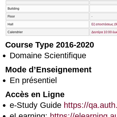
Building
Floor
-
Hall
Εξ αποστάσεως (9
Calendrier
Δευτέρα 10:00 έω
Course Type 2016-2020
Domaine Scientifique
Mode d’Enseignement
En présentiel
Accès en Ligne
e-Study Guide
https://qa.aut
eLearning:
https://elearning.