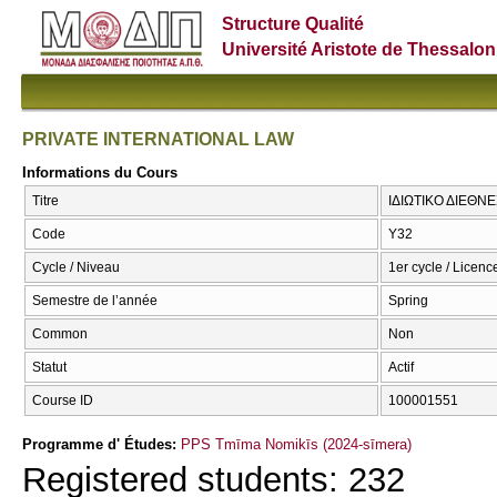
Structure Qualité
Université Aristote de Thessalon
PRIVATE INTERNATIONAL LAW
Informations du Cours
Titre
ΙΔΙΩΤΙΚΟ ΔΙΕΘΝΕ
Code
Υ32
Cycle / Niveau
1er cycle / Licenc
Semestre de l’année
Spring
Common
Non
Statut
Actif
Course ID
100001551
Programme d' Études:
PPS Tmīma Nomikīs (2024-sīmera)
Registered students: 232