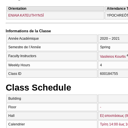
Orientation
Attendance 
ENIAIA KATEUTHYNSĪ
YPOCΗREŌT
Informations de la Classe
Année Académique
2020 – 2021
Semestre de l’Année
Spring
4
Faculty Instructors
Vasileios Kourtis
Weekly Hours
4
Class ID
600184755
Class Schedule
Building
Floor
-
Hall
Εξ αποστάσεως (9
Calendrier
Τρίτη 14:00 έως 1