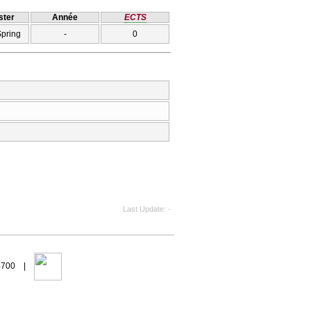
ter
Année
ECTS
Spring
-
0
Last Update
-
94700 |