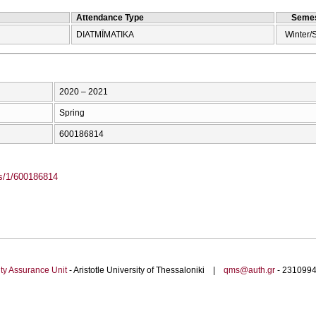
Attendance Type
Semes
DIATMĪMATIKA
Winter/
2020 – 2021
Spring
600186814
ass/1/600186814
ty Assurance Unit
- Aristotle University of Thessaloniki |
qms@auth.gr
- 23109