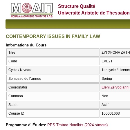
Structure Qualité
Université Aristote de Thessalon
CONTEMPORARY ISSUES IN FAMILY LAW
Informations du Cours
Titre
ΣΥΓΧΡΟΝΑ ΖΗΤΗΜ
Code
ΕΛΕ21
Cycle / Niveau
1er cycle / Licenc
Semestre de l’année
Spring
Coordinator
Eleni Zervogianni
Common
Non
Statut
Actif
Course ID
100001663
Programme d' Études:
PPS Tmīma Nomikīs (2024-sīmera)