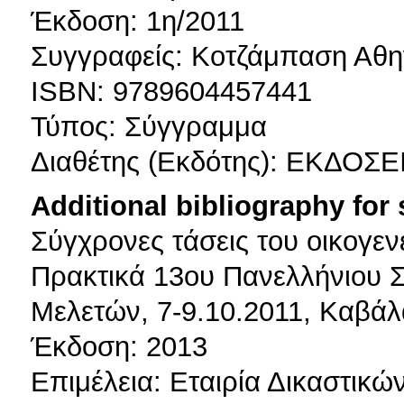
Έκδοση: 1η/2011
Συγγραφείς: Κοτζάμπαση Αθ
ISBN: 9789604457441
Τύπος: Σύγγραμμα
Διαθέτης (Εκδότης): ΕΚΔΟΣ
Additional bibliography for
Σύγχρονες τάσεις του οικογεν
Πρακτικά 13ου Πανελλήνιου Σ
Μελετών, 7-9.10.2011, Καβάλ
Έκδοση: 2013
Επιμέλεια: Εταιρία Δικαστικ