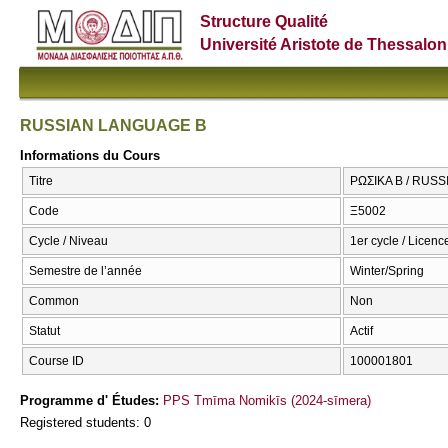
Structure Qualité
Université Aristote de Thessalon
RUSSIAN LANGUAGE B
Informations du Cours
Titre
ΡΩΣΙΚΑ Β / RUS
Code
Ξ5002
Cycle / Niveau
1er cycle / Licenc
Semestre de l’année
Winter/Spring
Common
Non
Statut
Actif
Course ID
100001801
Programme d' Études:
PPS Tmīma Nomikīs (2024-sīmera)
Registered students: 0