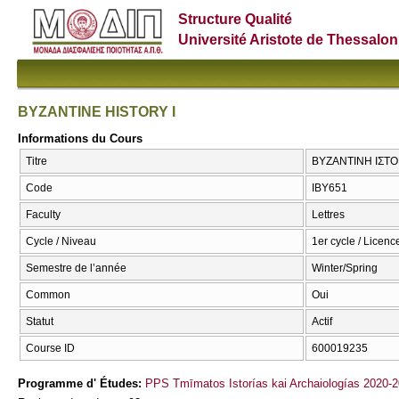
Structure Qualité
Université Aristote de Thessalon
BYZANTINE HISTORY I
Informations du Cours
Titre
ΒΥΖΑΝΤΙΝΗ ΙΣΤΟΡ
Code
ΙΒΥ651
Faculty
Lettres
Cycle / Niveau
1er cycle / Licenc
Semestre de l’année
Winter/Spring
Common
Oui
Statut
Actif
Course ID
600019235
Programme d' Études:
PPS Tmīmatos Istorías kai Archaiologías 2020-