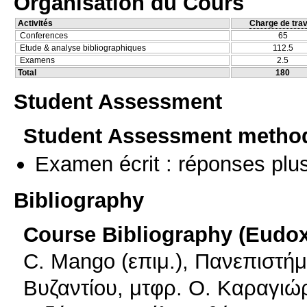
Organisation du Cours
Activités
Charge de trav
Conferences
65
Etude & analyse bibliographiques
112.5
Examens
2.5
Total
180
Student Assessment
Student Assessment metho
Examen écrit : réponses plu
Bibliography
Course Bibliography (Eudo
C. Mango (επιμ.), Πανεπιστήμ
Βυζαντίου, μτφρ. Ο. Καραγιώρ