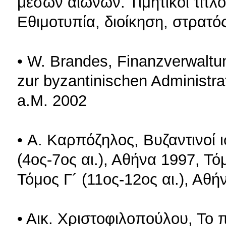
μέσων αιώνων. Τιμητικοί τίτλο
Εθιμοτυπία, διοίκηση, στρατό
• W. Brandes, Finanzverwaltu
zur byzantinischen Administrat
a.M. 2002
• Α. Καρπόζηλος, Βυζαντινοί ι
(4ος-7ος αι.), Αθήνα 1997, Τό
Τόμος Γ´ (11ος-12ος αι.), Αθή
• Αικ. Χριστοφιλοπούλου, Το π