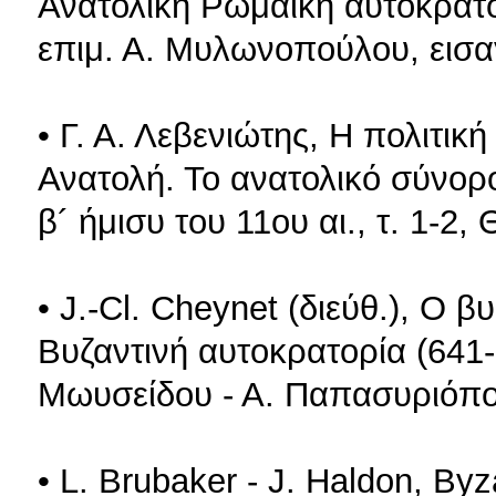
Ανατολική Ρωμαϊκή αυτοκρατο
επιμ. Α. Μυλωνοπούλου, εισα
• Γ. Α. Λεβενιώτης, Η πολιτικ
Ανατολή. Το ανατολικό σύνορο
β´ ήμισυ του 11ου αι., τ. 1-2
• J.-Cl. Cheynet (διεύθ.), O 
Βυζαντινή αυτοκρατορία (641-
Μωυσείδου - Α. Παπασυριόπο
• L. Brubaker - J. Haldon, Byz