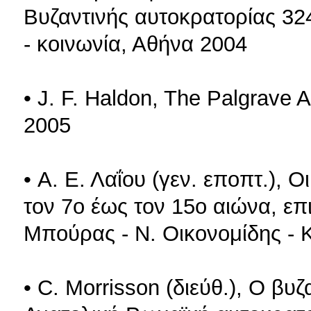
Bυζαντινής αυτοκρατορίας 324
- κοινωνία, Αθήνα 2004
• J. F. Haldon, The Palgrave A
2005
• Α. Ε. Λαΐου (γεν. εποπτ.), 
τον 7ο έως τον 15ο αιώνα, επι
Mπούρας - Ν. Οικονομίδης - 
• C. Morrisson (διεύθ.), O βυ