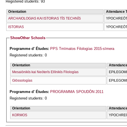
Registered students: 93
Orientation
Attendance 
ARCΗAIOLOGIAS KAI ISTORIAS TĪS TECΗNĪS
YPOCΗREŌTI
ISTORIAS
YPOCΗREŌTI
Show
Other Schools
Programme d' Études:
PPS Tmīmatos Filologías 2015-sīmera
Registered students: 0
Orientation
Attendanc
Mesaiōnikīs kai Neóterīs Ellīnikīs Filologías
EPILEGOME
Glōssologías
EPILEGOME
Programme d' Études:
PROGRAMMA SPOUDŌN 2011
Registered students: 0
Orientation
Attendanc
KORMOS
YPOCΗREŌ