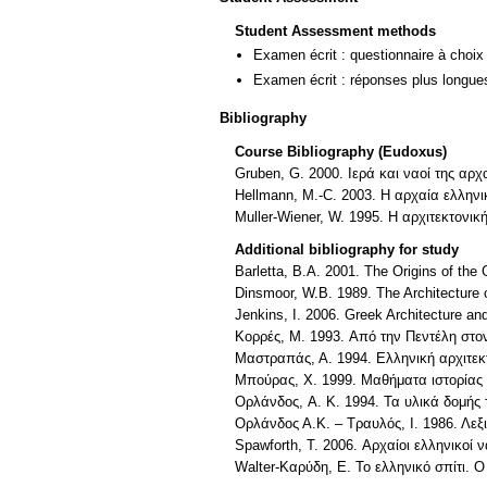
Student Assessment methods
Examen écrit : questionnaire à choix
Examen écrit : réponses plus longue
Bibliography
Course Bibliography (Eudoxus)
Gruben, G. 2000. Ιερά και ναοί της αρχ
Hellmann, M.-C. 2003. H αρχαία ελληνικ
Muller-Wiener, W. 1995. Η αρχιτεκτονι
Additional bibliography for study
Barletta, B.A. 2001. The Origins of the
Dinsmoor, W.B. 1989. The Architecture 
Jenkins, I. 2006. Greek Architecture an
Κορρές, Μ. 1993. Aπό την Πεντέλη στ
Μαστραπάς, Α. 1994. Ελληνική αρχιτεκτ
Mπούρας, X. 1999. Μαθήματα ιστορίας τ
Ορλάνδος, A. K. 1994. Τα υλικά δομής
Ορλάνδος Α.Κ. – Τραυλός, Ι. 1986. Λε
Spawforth, T. 2006. Αρχαίοι ελληνικοί
Walter-Καρύδη, Ε. Το ελληνικό σπίτι. 