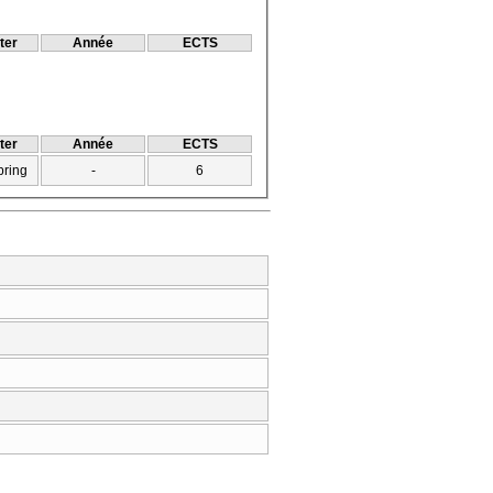
ter
Année
ECTS
ter
Année
ECTS
pring
-
6