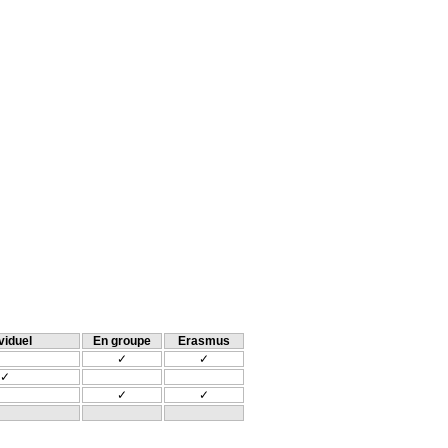
viduel
En groupe
Erasmus
✓
✓
✓
✓
✓