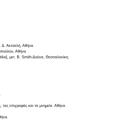
. Δ. Ακτσελή, Αθήνα.
τοπούλου, Αθήνα.
tike], μετ. B. Smith-Δούνα, Θεσσαλονίκη.
.
 τας επιγραφάς και τα μνημεία. Αθήνα.
θήνα.