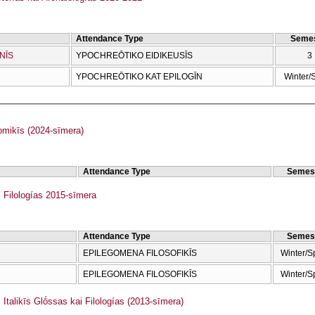
Attendance Type
Semes
NĪS
YPOCΗREŌTIKO EIDIKEUSĪS
3
YPOCΗREŌTIKO KAT EPILOGĪN
Winter/
ikīs (2024-sīmera)
Attendance Type
Semes
Filologías 2015-sīmera
Attendance Type
Semes
EPILEGOMENA FILOSOFIKĪS
Winter/S
EPILEGOMENA FILOSOFIKĪS
Winter/S
talikīs Glṓssas kai Filologías (2013-sīmera)