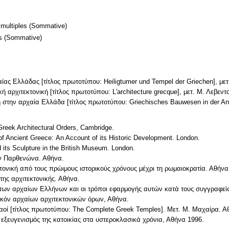
 multiples
(Sommative)
s
(Sommative)
αίας Ελλάδας [τίτλος πρωτοτύπου: Heiligtumer und Tempel der Griechen], μετ
ή αρχιτεκτονική [τίτλος πρωτοτύπου: L'architecture grecque], μετ. Μ. Λεβεν
κή στην αρχαία Ελλάδα [τίτλος πρωτοτύπου: Griechisches Bauwesen in der An
 Greek Architectural Orders, Cambridge.
of Ancient Greece: Αn Account of its Historic Development. London.
d its Sculpture in the British Museum. London.
ον Παρθενώνα. Αθήνα.
ονική από τους πρώιμους ιστορικούς χρόνους μέχρι τη ρωμαιοκρατία. Αθήνα
ης αρχιτεκτονικής. Αθήνα.
 των αρχαίων Eλλήνων και οι τρόποι εφαρμογής αυτών κατά τους συγγραφείς,
ξικόν αρχαίων αρχιτεκτονικών όρων, Αθήνα.
 ναοί [τίτλος πρωτοτύπου: The Complete Greek Temples]. Μετ. Μ. Μαχαίρα. Α
Ο εξευγενισμός της κατοικίας στα υστεροκλασικά χρόνια, Αθήνα 1996.