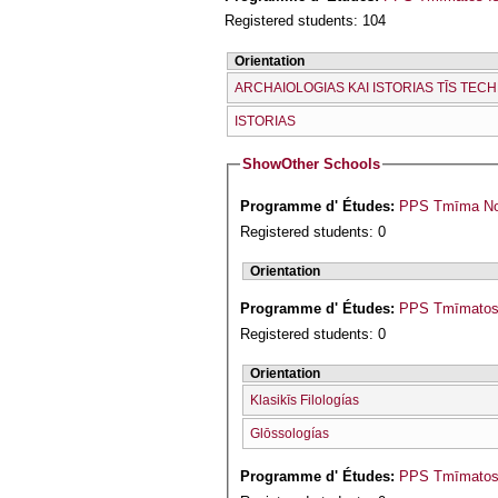
Registered students: 104
Orientation
ARCΗAIOLOGIAS KAI ISTORIAS TĪS TECΗ
ISTORIAS
Show
Other Schools
Programme d' Études:
PPS Tmīma Nom
Registered students: 0
Orientation
Programme d' Études:
PPS Tmīmatos 
Registered students: 0
Orientation
Klasikīs Filologías
Glōssologías
Programme d' Études:
PPS Tmīmatos I