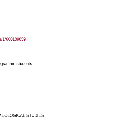
ass/1/600189859
rogramme students.
AEOLOGICAL STUDIES