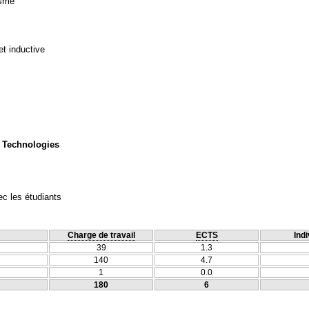
isme
et inductive
 Technologies
c les étudiants
Charge de travail
ECTS
Indi
39
1.3
140
4.7
1
0.0
180
6