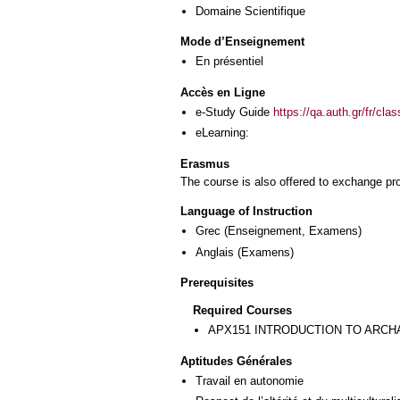
Domaine Scientifique
Mode d’Enseignement
En présentiel
Accès en Ligne
e-Study Guide
https://qa.auth.gr/fr/cl
eLearning:
Erasmus
The course is also offered to exchange p
Language of Instruction
Grec
(Enseignement, Examens)
Anglais
(Examens)
Prerequisites
Required Courses
ΑΡΧ151 INTRODUCTION TO ARCH
Aptitudes Générales
Travail en autonomie