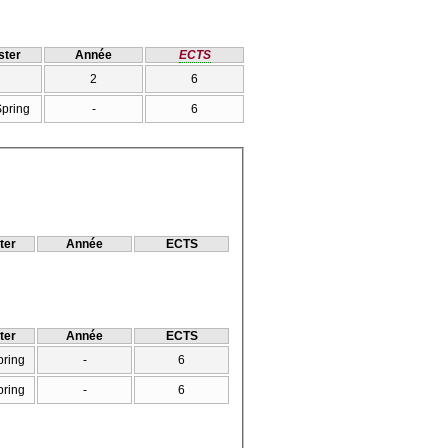
ter
Année
ECTS
2
6
Spring
-
6
ter
Année
ECTS
ter
Année
ECTS
pring
-
6
pring
-
6