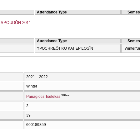
Attendance Type
Semes
SPOUDŌN 2011
Attendance Type
Semes
YPOCΗREŌTIKO KAT EPILOGĪN
Winter/S
2021 – 2022
Winter
39hrs
Panagiotis Tselekas
3
39
600189859