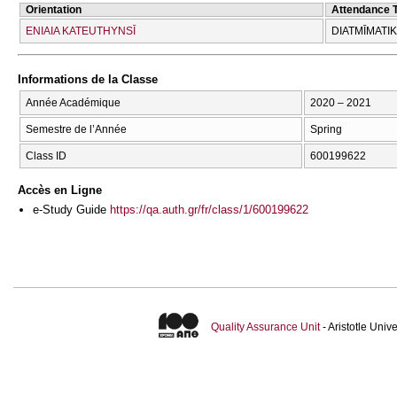
Orientation
Attendance 
ENIAIA KATEUTHYNSĪ
DIATMĪMATI
Informations de la Classe
Année Académique
2020 – 2021
Semestre de l’Année
Spring
Class ID
600199622
Accès en Ligne
e-Study Guide
https://qa.auth.gr/fr/class/1/600199622
Quality Assurance Unit
- Aristotle Uni