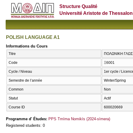
Structure Qualité
Université Aristote de Thessalon
POLISH LANGUAGE A1
Informations du Cours
Titre
ΠΟΛΩΝΙΚΗ ΓΛΩΣΣ
Code
Ξ6001
Cycle / Niveau
1er cycle / Licenc
Semestre de l’année
Winter/Spring
Common
Non
Statut
Actif
Course ID
600020669
Programme d' Études:
PPS Tmīma Nomikīs (2024-sīmera)
Registered students: 0