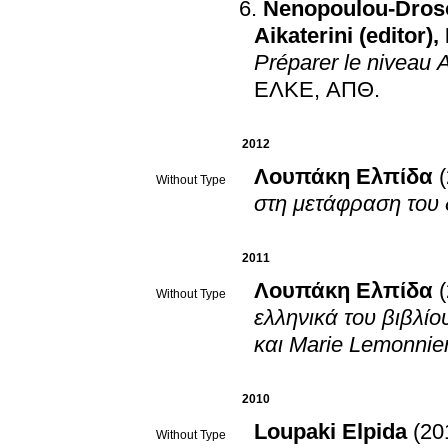
Nenopoulou-Droso
Aikaterini (editor)
,
Préparer le niveau 
ΕΛΚΕ, ΑΠΘ
.
2012
Λουπάκη Ελπίδα
Without Type
στη μετάφραση του
2011
Λουπάκη Ελπίδα
Without Type
ελληνικά του βιβλίο
και Marie Lemonnier
2010
Loupaki Elpida
(20
Without Type