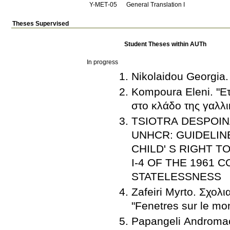
Υ-ΜΕΤ-05
General Translation I
Theses Supervised
Student Theses within AUTh
In progress
Nikolaidou Georgia.
Kompoura Eleni. "Ε
στο κλάδο της γαλλι
TSIOTRA DESPOIN
UNHCR: GUIDELIN
CHILD' S RIGHT 
I-4 OF THE 1961
STATELESSNESS
Zafeiri Myrto. Σχολ
"Fenetres sur le m
Papangeli Andromac