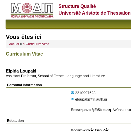
Structure Qualité
Université Aristote de Thessalon
Vous êtes ici
Accueil
»
e-Curriculum Vitae
Curriculum Vitae
Elpida Loupaki
Assistant Professor, School of French Language and Literature
Personal Information
2310997528
eloupaki@frl.auth.gr
Επιστημονική Ειδίκευση
:
Ανθρωπιστι
Education
Προπτυχιακές Σπουδές