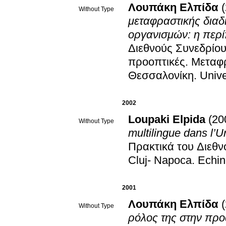
Λουπάκη Ελπίδα
Without Type
μεταφραστικής διαδ
οργανισμών: η περ
Διεθνούς Συνεδρίου
προοπτικές
.
Μεταφρ
Θεσσαλονίκη
.
Unive
2002
Loupaki Elpida
(20
Without Type
multilingue dans l’
Πρακτικά του Διεθν
Cluj- Napoca
.
Echin
2001
Λουπάκη Ελπίδα
Without Type
ρόλος της στην προ