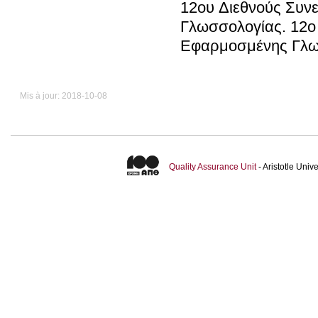
12ου Διεθνούς Συν
Γλωσσολογίας
.
12ο
Εφαρμο
Mis à jour: 2018-10-08
Quality Assurance Unit
- Aristotle Uni