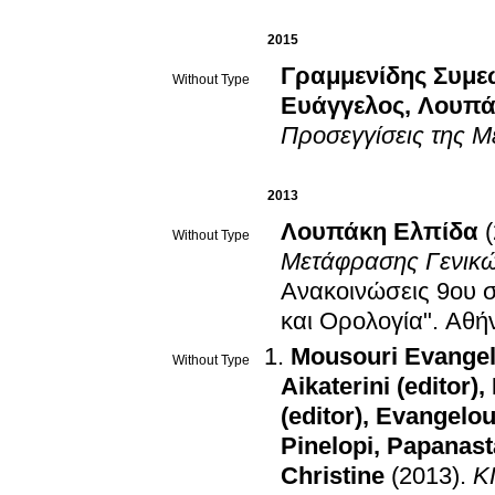
2015
Γραμμενίδης Συμε
Without Type
Ευάγγελος
,
Λουπά
Προσεγγίσεις της 
2013
Λουπάκη Ελπίδα
Without Type
Μετάφρασης Γενικώ
Ανακοινώσεις 9ου 
και Ορολογία"
.
Αθήν
Mousouri Evangel
Without Type
Aikaterini (editor)
,
(editor)
,
Evangelou
Pinelopi
,
Papanast
Christine
(2013)
.
ΚΠ