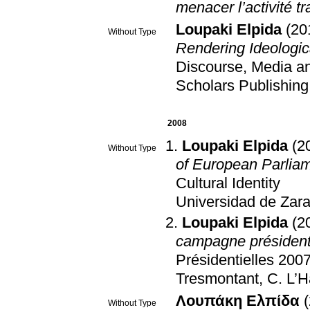
menacer l’activité t
Loupaki Elpida
(20
Without Type
Rendering Ideologic
Discourse, Media an
Scholars Publishing
2008
Loupaki Elpida
(2
Without Type
of European Parlia
Cultural Identity
Universidad de Zar
Loupaki Elpida
(2
campagne présidenti
Présidentielles 2007
Tresmontant, C
.
L’H
Λουπάκη Ελπίδα
Without Type