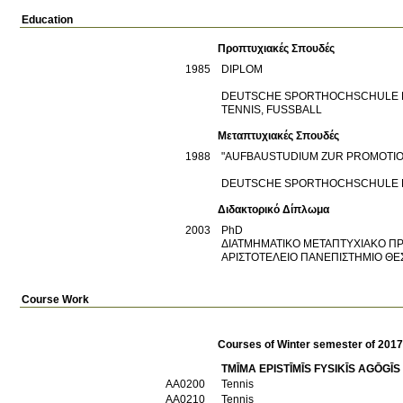
Education
Προπτυχιακές Σπουδές
1985
DIPLOM
DEUTSCHE SPORTHOCHSCHULE
TENNIS, FUSSBALL
Μεταπτυχιακές Σπουδές
1988
"AUFBAUSTUDIUM ZUR PROMOTIO
DEUTSCHE SPORTHOCHSCHULE
Διδακτορικό Δίπλωμα
2003
PhD
ΔΙΑΤΜΗΜΑΤΙΚΟ ΜΕΤΑΠΤΥΧΙΑΚΟ 
ΑΡΙΣΤΟΤΕΛΕΙΟ ΠΑΝΕΠΙΣΤΗΜΙΟ Θ
Course Work
Courses of Winter semester of 201
TMĪMA EPISTĪMĪS FYSIKĪS AGŌGĪ
ΑΑ0200
Tennis
ΑΑ0210
Tennis