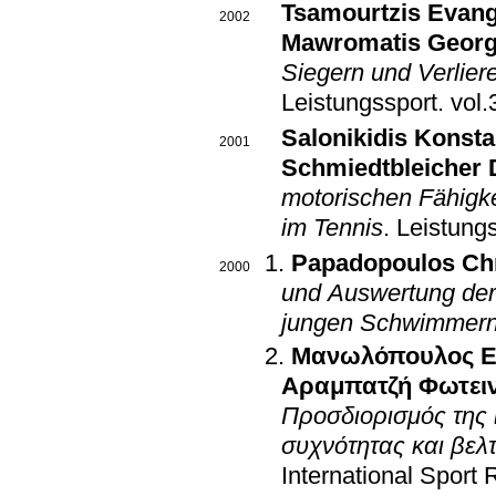
Tsamourtzis Evan
2002
Mawromatis Georg
Siegern und Verlier
Leistungssport
.
Salonikidis Konsta
2001
Schmiedtbleicher 
motorischen Fähigkei
im Tennis
.
Leistung
Papadopoulos Chr
2000
und Auswertung der 
jungen Schwimmer
Μανωλόπουλος Ε
Αραμπατζή Φωτει
Προσδιορισμός της 
συχνότητας και βελ
International Sport