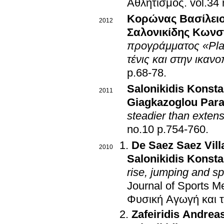
Αθλητισμός
.
Κορώνας Βασίλει
2012
Σαλονικίδης Κωνσ
προγράμματος «Play and Stay» στην εκμ
τένις και στην ικα
p.68-78
.
Salonikidis Konsta
2011
Giagkazoglou Para
steadier than exten
no.10 p.754-760
.
De Saez Saez Vill
2010
Salonikidis Konsta
rise, jumping and s
Journal of Sports M
Φυσική Αγωγή και τ
Zafeiridis Andrea