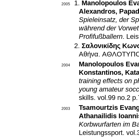
Manolopoulos Ev
2005
Alexandros
,
Papad
Spieleinsatz, der S
während der Vorwet
Profifußballern
.
Leis
Σαλονικίδης Κων
Αθήνα
.
ΑΘΛΟΤΥΠ
Manolopoulos Eva
2004
Konstantinos
,
Kata
training effects on 
young amateur socc
skills
.
vol.
Tsamourtzis Evan
2003
Athanailidis Ioanni
Korbwurfarten im Ba
Leistungssport
.