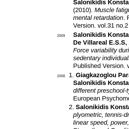
Salonikidis Konsta
(2010)
.
Muscle fatig
mental retardation
.
Version
.
vol.31 no.
Salonikidis Konsta
2009
De Villareal E.S.S
,
Force variability dur
sedentary individual
Published Version
.
Giagkazoglou Par
2008
Salonikidis Konsta
different preschool-
European Psychomot
Salonikidis Konst
plyometric, tennis-dr
linear speed, power,