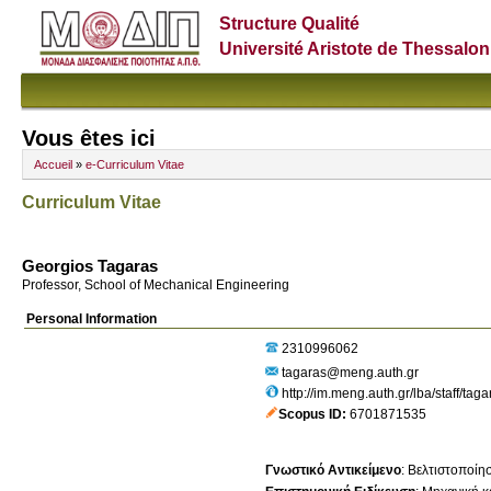
Structure Qualité
Université Aristote de Thessalon
Vous êtes ici
Accueil
»
e-Curriculum Vitae
Curriculum Vitae
Georgios Tagaras
Professor, School of Mechanical Engineering
Personal Information
2310996062
tagaras@meng.auth.gr
http://im.meng.auth.gr/lba/staff/tag
Scopus ID
6701871535
Γνωστικό Αντικείμενο
:
Βελτιστοποίη