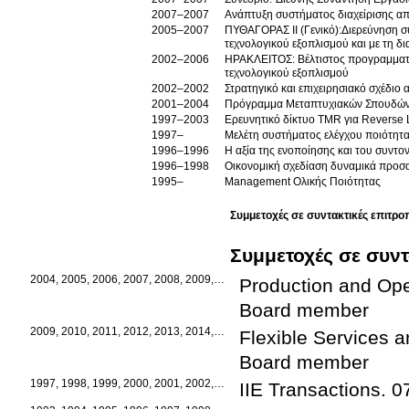
2007–2007
Ανάπτυξη συστήματος διαχείρισης α
2005–2007
ΠΥΘΑΓΟΡΑΣ ΙΙ (Γενικό):Διερεύνηση 
τεχνολογικού εξοπλισμού και με τη δι
2002–2006
ΗΡΑΚΛΕΙΤΟΣ: Βέλτιστος προγραμματι
τεχνολογικού εξοπλισμού
2002–2002
Στρατηγικό και επιχειρησιακό σχέδιο
2001–2004
Πρόγραμμα Μεταπτυχιακών Σπουδών
1997–2003
Ερευνητικό δίκτυο TMR για Reverse L
1997–
Μελέτη συστήματος ελέγχου ποιότητα
1996–1996
Η αξία της ενοποίησης και του συντο
1996–1998
Οικονομική σχεδίαση δυναμικά προσ
1995–
Management Ολικής Ποιότητας
Συμμετοχές σε συντακτικές επιτρο
Συμμετοχές σε συντ
2004, 2005, 2006, 2007, 2008, 2009, 2010, 2011, 2012, 2013, 2014, 2015
Production and Op
Board member
2009, 2010, 2011, 2012, 2013, 2014, 2015
Flexible Services 
Board member
1997, 1998, 1999, 2000, 2001, 2002, 2003, 2004, 2005, 2006, 2007, 2008, 
IIE Transactions
.
0