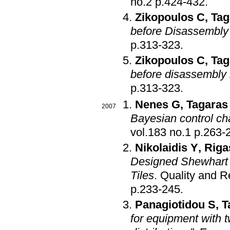
no.2 p.424-432
.
Zikopoulos C
,
Tag
before Disassembly
p.313-323
.
Zikopoulos C
,
Tag
before disassembly 
p.313-323
.
Nenes G
,
Tagaras
2007
Bayesian control ch
vol.183 no.1 p.
Nikolaidis Y
,
Riga
Designed Shewhart a
Tiles
.
Quality and Re
p.233-245
.
Panagiotidou S
,
T
for equipment with t