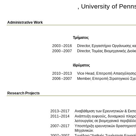
, University of Penn
Administrative Work
Τμήματος
2003
2016
Director, Εργαστήριο Οργάνωσης κα
2000
2007
Director, Τομέας Βιομηχανικής Διοί
Ιδρύματος
2010
2013
Vice Head, Επιτροπή Απασχόλησης 
2006
2007
Member, Επιτροπή Στρατηγικού Σχε
Research Projects
2013–2017
Αναβάθμιση των Ερευνητικών & Εκπ
2011–2014
Ανάπτυξη ευφυούς, δυναμικού πληροφ
λειτουργίας σε βιομηχανικό περιβάλλ
2007–2017
Υποστήριξη ερευνητικών δραστηριοτ
Μηχανικών.
2007–2007
Συνέδριο:"Διεθνής Συνάντηση Εργασί