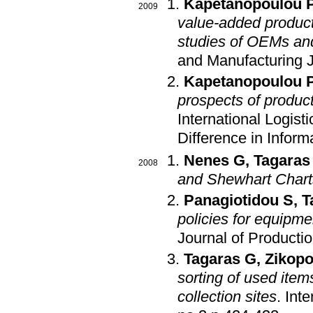
Kapetanopoulou 
2009
value-added product
studies of OEMs an
and Manufacturing 
Kapetanopoulou 
prospects of product
International Logis
Difference in Inform
Nenes G
,
Tagaras
2008
and Shewhart Chart
Panagiotidou S
,
T
policies for equipmen
Journal of Producti
Tagaras G
,
Zikopo
sorting of used item
collection sites
.
Inte