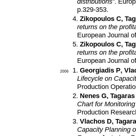
distributions”
.
Europ
p.329-353
.
Zikopoulos C
,
Tag
returns on the profit
European Journal o
Zikopoulos C
,
Tag
returns on the profit
European Journal o
Georgiadis P
,
Vla
2006
Lifecycle on Capaci
Production Operat
Nenes G
,
Tagaras
Chart for Monitorin
Production Researc
Vlachos D
,
Tagar
Capacity Planning 