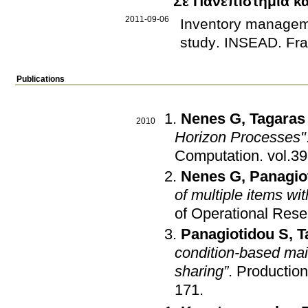
Σε Πανεπιστήμια κα
2011-09-06
Inventory manageme
study
.
INSEAD
.
Fr
Publications
Nenes G
,
Tagaras
2010
Horizon Processes"
Computation
.
Nenes G
,
Panagio
of multiple items wi
of Operational Res
Panagiotidou S
,
T
condition-based mai
sharing”
.
Productio
171
.