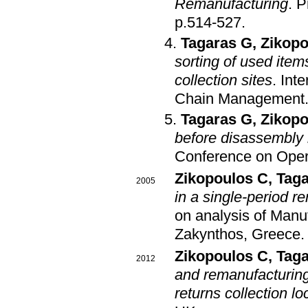
Remanufacturing
.
P
p.514-527
.
Tagaras G
,
Zikopo
sorting of used item
collection sites
.
Inte
Chain Management
Tagaras G
,
Zikopo
before disassembly i
Conference on Oper
Zikopoulos C
,
Tag
2005
in a single-period r
on analysis of Man
Zakynthos, Greece
.
Zikopoulos C
,
Tag
2012
and remanufacturing 
returns collection lo