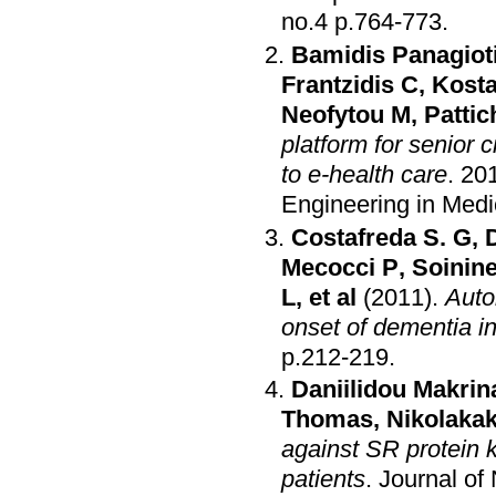
no.4 p.764-773
.
Bamidis Panagiot
Frantzidis C
,
Kosta
Neofytou M
,
Pattic
platform for senior 
to e-health care
.
201
Engineering in Medi
Costafreda S. G
,
D
Mecocci P
,
Soinin
L
, et al
(2011)
.
Auto
onset of dementia in
p.212-219
.
Daniilidou Makrin
Thomas
,
Nikolakak
against SR protein 
patients
.
Journal o