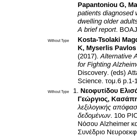
Papantoniou G
,
Ma
patients diagnosed 
dwelling older adult
A brief report
.
BOAJ
Kosta-Tsolaki Magd
Without Type
K
,
Myserlis Pavlos
(2017)
.
Alternative 
for Fighting Alzhei
Discovery
.
(eds) At
Science
.
τομ.6 p.
Νεοφυτίδου Ελισ
Without Type
Γεώργιος
,
Κασάπη
λεξιλογικής απόφα
δεδομένων
.
10ο PI
Νόσου Alzheimer κα
Συνέδριο Νευροεκ