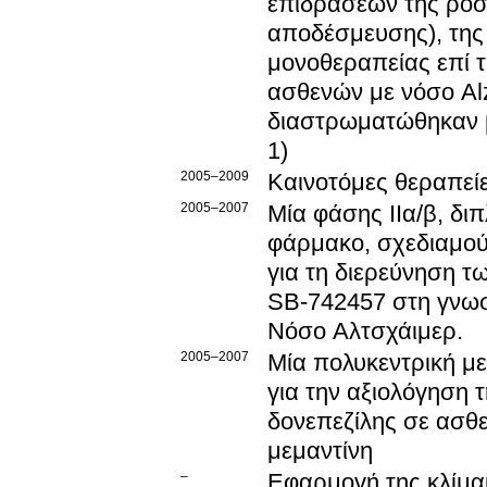
επιδράσεων της ροσ
αποδέσμευσης), της 
μονοθεραπείας επί τ
ασθενών με νόσο Alz
διαστρωματώθηκαν 
1)
2005–2009
Καινοτόμες θεραπεί
2005–2007
Μία φάσης ΙΙα/β, δι
φάρμακο, σχεδιαμού
για τη διερεύνηση 
SB-742457 στη γνωσ
Νόσο Αλτσχάιμερ.
2005–2007
Μία πολυκεντρική μ
για την αξιολόγηση 
δονεπεζίλης σε ασθε
μεμαντίνη
–
Εφαρμογή της κλίμ