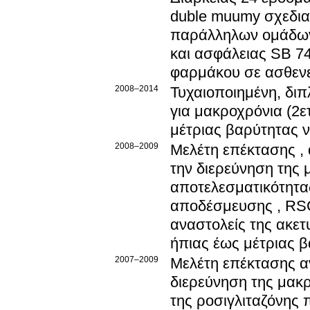
duble muumy σχεδιασ
παράλληλων ομάδων 
και ασφάλειας SB 74
φαρμάκου σε ασθενεί
2008–2014
Τυχαιοποιημένη, διπ
για μακροχρόνια (2ε
μέτριας βαρύτητας 
2008–2009
Μελέτη επέκτασης , 
την διερεύνηση της
αποτελεσματικότητας
αποδέσμευσης , RS
αναστολείς της ακετ
ήπιας έως μέτριας 
2007–2009
Μελέτη επέκτασης α
διερεύνηση της μακ
της ροσιγλιταζόνης