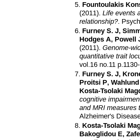
Fountoulakis Kon
(2011)
.
Life events 
relationship?
.
Psych
Furney S. J
,
Simm
Hodges A
,
Powell 
(2011)
.
Genome-wide
quantitative trait lo
vol.16 no.11 p
Furney S. J
,
Kron
Proitsi P
,
Wahlund 
Kosta-Tsolaki Magd
cognitive impairmen
and MRI measures to
Alzheimer's Diseas
Kosta-Tsolaki Mag
Bakoglidou E
,
Zaf