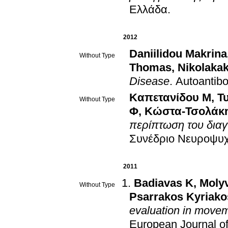
Ελλάδα
.
2012
Daniilidou Makrina
Without Type
Thomas
,
Nikolakak
Disease
.
Autoantibo
Καπετανίδου Μ
,
Τ
Without Type
Φ
,
Κώστα-Τσολάκ
περίπτωση του δια
Συνέδριο Νευροψυχο
2011
Badiavas K
,
Moly
Without Type
Psarrakos Kyriako
evaluation in movem
European Journal o