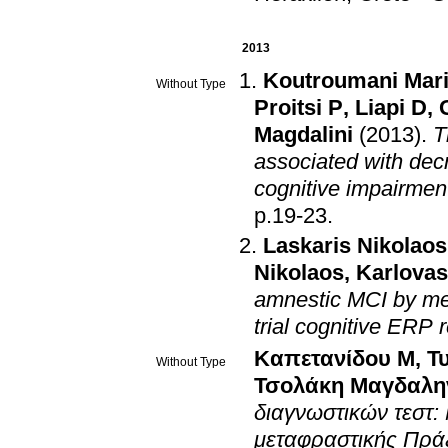
2013
Koutroumani Mar
Without Type
Proitsi P
,
Liapi D
,
Magdalini
(2013)
.
T
associated with dec
cognitive impairmen
p.19-23
.
Laskaris Nikolaos
Nikolaos
,
Karlovas
amnestic MCI by mean
trial cognitive ERP
Καπετανίδου Μ
,
Τ
Without Type
Τσολάκη Μαγδαλη
διαγνωστικών τεστ: 
μεταφραστικής Πρά