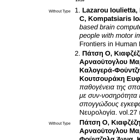
Lazarou Ioulietta
,
Without Type
C
,
Kompatsiaris Io
based brain computer
people with motor i
Frontiers in Human
Πάτση Ο
,
Κιαφζέζ
Αρναούτογλου Μα
Καλογερά-Φούντζ
Κουτσουράκη Ευ
παθογένεια της σπ
με συν-νοσηρότητα 
σπογγώδους εγκεφ
Νευρολογία
.
Πάτση Ο
,
Κιαφζέζ
Without Type
Αρναούτογλου Μα
Φούντζηλα Άννα
,