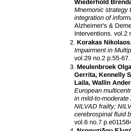
Wiederhold Brend
Mnemonic strategy tr
integration of infor
Alzheimer's & Demen
Interventions
.
Korakas Nikolaos
Impairment in Multip
vol.29 no.2 p.55-67
.
Meulenbroek Olg
Gerrita
,
Kennelly 
Laila
,
Wallin Ander
European multicentre
in mild-to-moderate
NILVAD frailty; NI
cerebrospinal fluid
vol.6 no.7 p.e0115
Νεοφυτίδου Ελισ