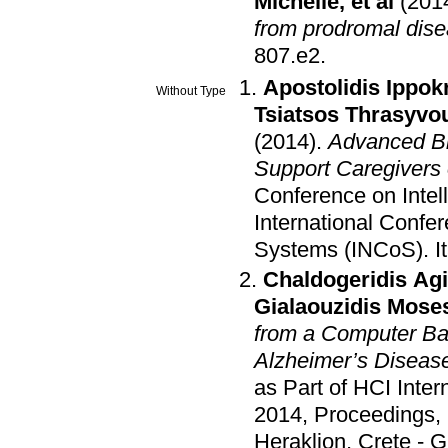
Michelle
, et al
(201
from prodromal dis
807.e2
.
Apostolidis Ippokr
Without Type
Tsiatsos Thrasyvo
(2014)
.
Advanced Bi
Support Caregivers 
Conference on Intel
International Confer
Systems (INCoS)
.
I
Chaldogeridis Agi
Gialaouzidis Mose
from a Computer Bas
Alzheimer’s Diseas
as Part of HCI Inter
2014, Proceedings, P
Heraklion, Crete - 