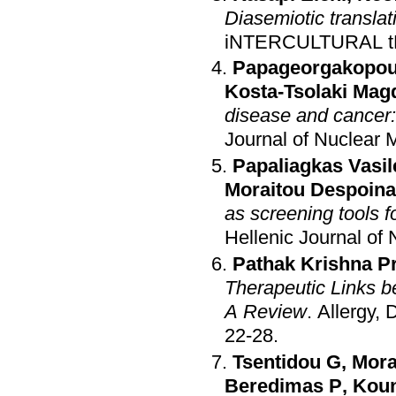
Diasemiotic translat
iNTERCULTURAL 
Papageorgakopoul
Kosta-Tsolaki Magd
disease and cancer:
Journal of Nuclear 
Papaliagkas Vasil
Moraitou Despoina
as screening tools f
Hellenic Journal of
Pathak Krishna P
Therapeutic Links 
A Review
.
Allergy,
22-28
.
Tsentidou G
,
Mora
Beredimas P
,
Koun