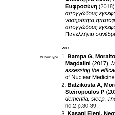
Ευφροσύνη
(2018)
σπογγώδους εγκεφα
νοσηρότητα ηπατοφα
σπογγώδους εγκεφ
Πανελλήνιο συνέδρ
2017
Bampa G
,
Morait
Without Type
Magdalini
(2017)
.
M
assessing the effica
of Nuclear Medicine
Batzikosta A
,
Mor
Steiropoulos P
(20
dementia, sleep, a
no.2 p.30-39
.
Kasapi Eleni
,
Neof