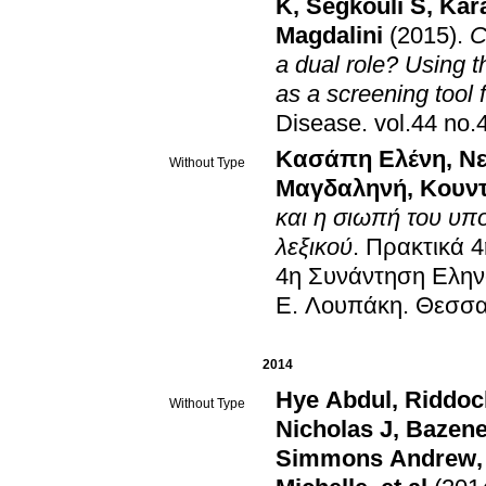
K
,
Segkouli S
,
Kar
Magdalini
(2015)
.
C
a dual role? Using t
as a screening tool 
Disease
.
Κασάπη Ελένη
,
Νε
Without Type
Μαγδαληνή
,
Κουν
και η σιωπή του υπο
λεξικού
.
Πρακτικά 
4η Συνάντηση Ελη
Ε. Λουπάκη
.
Θεσσα
2014
Hye Abdul
,
Riddoc
Without Type
Nicholas J
,
Bazene
Simmons Andrew