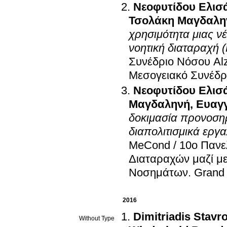
Νεοφυτίδου Ελισ
Τσολάκη Μαγδαλη
χρησιμότητα μιας νέ
νοητική διαταραχή 
Συνέδριο Νόσου Alz
Μεσογειακό Συνέδρ
Νεοφυτίδου Ελισ
Μαγδαληνή
,
Ευαγγ
δοκιμασία προνοσηρ
διαπολιτισμικά εργα
MeCond / 10ο Πανε
Διαταραχών μαζί μ
Νοσημάτων
.
Grand
2016
Dimitriadis Stavro
Without Type