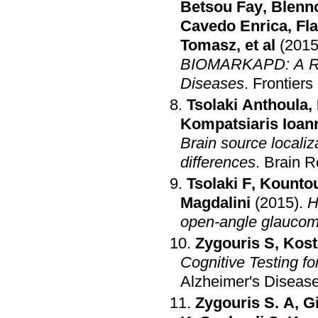
Betsou Fay
,
Blenn
Cavedo Enrica
,
Fl
Tomasz
, et al
(2015
BIOMARKAPD: A Res
Diseases
.
Frontiers
Tsolaki Anthoula
,
Kompatsiaris Ioann
Brain source local
differences
.
Brain R
Tsolaki F
,
Kountou
Magdalini
(2015)
.
H
open-angle glaucom
Zygouris S
,
Kost
Cognitive Testing f
Alzheimer's Diseas
Zygouris S. A
,
G