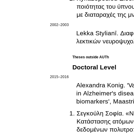
ποιότητας του ύπνο
με διαταραχές της μ
2002–2003
Lekka Stylianī. Δι
λεκτικών νευροψυχο
Theses outside AUTh
Doctoral Level
2015–2016
Alexandra Konig
.
'V
in Alzheimer's disea
biomarkers', Maastr
Σεγκούλη Σοφία
.
«Ν
Κατάστασης ατόμων με ήπια νοητική διαταραχή με την χρήση
δεδομένων πολυτρο