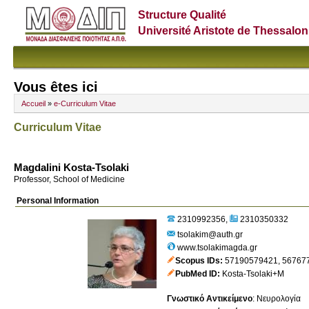
Structure Qualité
Université Aristote de Thessalon
Vous êtes ici
Accueil
»
e-Curriculum Vitae
Curriculum Vitae
Magdalini Kosta-Tsolaki
Professor, School of Medicine
Personal Information
2310992356
2310350332
tsolakim@auth.gr
www.tsolakimagda.gr
Scopus IDs
57190579421
,
56767
PubMed ID
Kosta-Tsolaki+M
Γνωστικό Αντικείμενο
:
Νευρολογία