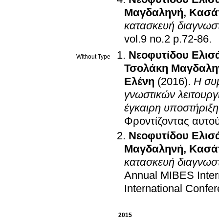
Μαγδαληνή
,
Κασά
κατασκευή διαγνωσ
vol.9 no.2 p.72-86
.
Νεοφυτίδου Ελισ
Without Type
Τσολάκη Μαγδαλη
Ελένη
(2016)
.
Η συ
γνωστικών λειτουργ
έγκαιρη υποστήριξη
Φροντίζοντας αυτο
Νεοφυτίδου Ελισ
Μαγδαληνή
,
Κασά
κατασκευή διαγνωσ
Annual MIBES Inter
International Confe
2015