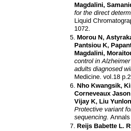
Magdalini
,
Samanid
for the direct determ
Liquid Chromatogra
1072
.
Morou N
,
Astyrak
Pantsiou K
,
Papan
Magdalini
,
Moraito
control in Alzheime
adults diagnosed w
Medicine
.
vol.18
Nho Kwangsik
,
K
Corneveaux Jason
Vijay K
,
Liu Yunlo
Protective variant 
sequencing
.
Annals
Reijs Babette L. R