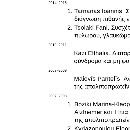
2014–2015
Tarnanas Ioannis. 
διάγνωση πιθανής ν
Tsolaki Fani. Συσχέ
πυλωρού, γλαυκώματ
2010–2011
Kazi Efthalia. Διατ
σύνδρομα και μη φα
2008–2009
Maiovīs Pantelīs. Ά
της απολιποπρωτεΐν
2007–2008
Boziki Marina-Kleop
Alzheimer και Ήπια
της απολιποπρωτεϊν
Kyriazopoulou Eleo