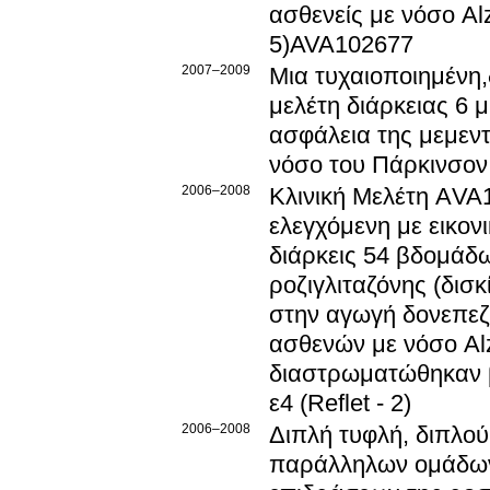
ασθενείς με νόσο Al
5)AVA102677
2007–2009
Μια τυχαιοποιημένη,
μελέτη διάρκειας 6 
ασφάλεια της μεμεντ
νόσο του Πάρκινσον
2006–2008
Κλινική Μελέτη ΑVA1
ελεγχόμενη με εικο
διάρκεις 54 βδομάδω
ροζιγλιταζόνης (δι
στην αγωγή δονεπεζι
ασθενών με νόσο Alz
διαστρωματώθηκαν 
ε4 (Reflet - 2)
2006–2008
Διπλή τυφλή, διπλού
παράλληλων ομάδων 