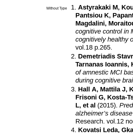
Astyrakaki M
,
Kou
Without Type
Pantsiou K
,
Papan
Magdalini
,
Moraito
cognitive control in
cognitively healthy 
vol.18 p.265
.
Demetriadis Stav
Tarnanas Ioannis
,
of amnestic MCI bas
during cognitive br
Hall A
,
Mattila J
,
K
Frisoni G
,
Kosta-Ts
L
, et al
(2015)
.
Pred
alzheimer’s disease 
Research
.
Kovatsi Leda
,
Gka