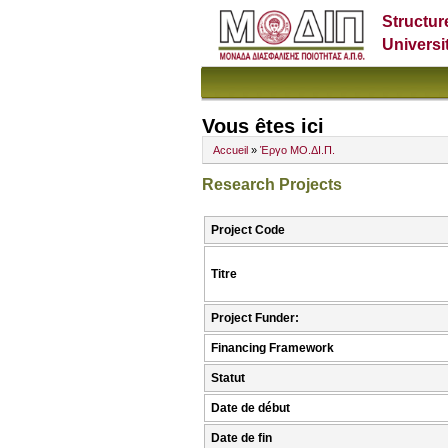
Structur
Universi
Vous êtes ici
Accueil
»
Έργο ΜΟ.ΔΙ.Π.
Research Projects
Project Code
Titre
Project Funder:
Financing Framework
Statut
Date de début
Date de fin