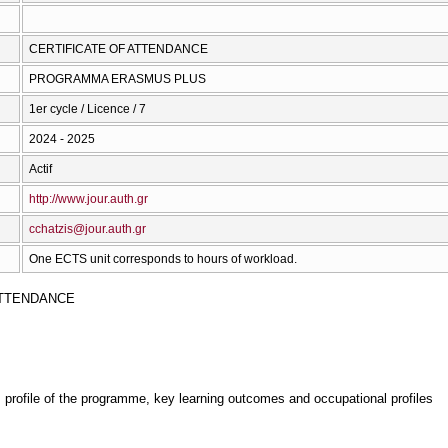
CERTIFICATE OF ATTENDANCE
PROGRAMMA ERASMUS PLUS
1er cycle / Licence / 7
2024 - 2025
Actif
http://www.jour.auth.gr
cchatzis@jour.auth.gr
One ECTS unit corresponds to hours of workload.
ATTENDANCE
, profile of the programme, key learning outcomes and occupational profiles