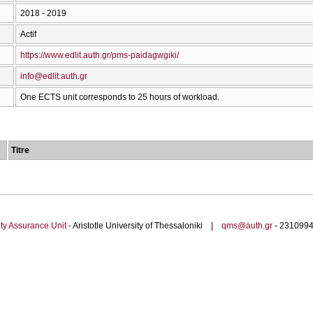
2018 - 2019
Actif
https://www.edlit.auth.gr/pms-paidagwgiki/
info@edlit.auth.gr
One ECTS unit corresponds to 25 hours of workload.
Titre
ty Assurance Unit
- Aristotle University of Thessaloniki |
qms@auth.gr
- 23109