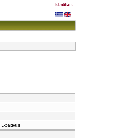
Identifiant
ī Ekpaídeusī