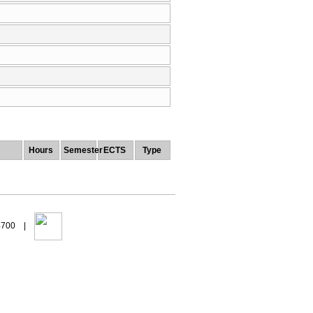
Hours
Semester
ECTS
Type
94700 |