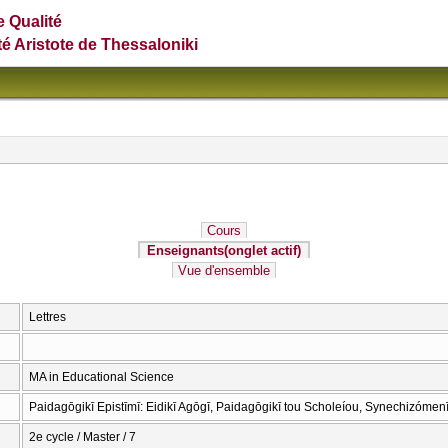
e Qualité
té Aristote de Thessaloniki
Cours
Enseignants
(onglet actif)
Vue d'ensemble
Lettres
MA in Educational Science
Paidagōgikī Epistīmī: Eidikī Agōgī, Paidagōgikī tou Scholeíou, Synechizómen
2e cycle / Master / 7