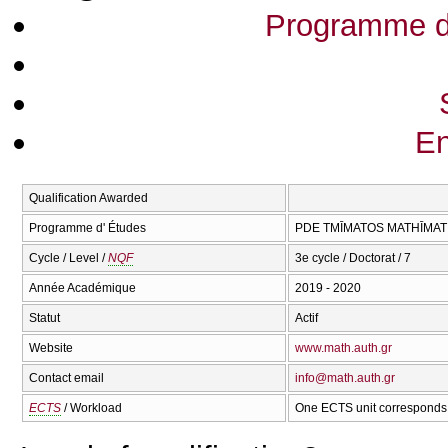
Programme d
En
Qualification Awarded
Programme d' Études
PDE TMĪMATOS MATHĪMAT
Cycle / Level /
NQF
3e cycle / Doctorat / 7
Année Académique
2019 - 2020
Statut
Actif
Website
www.math.auth.gr
Contact email
info@math.auth.gr
ECTS
/ Workload
One ECTS unit corresponds 