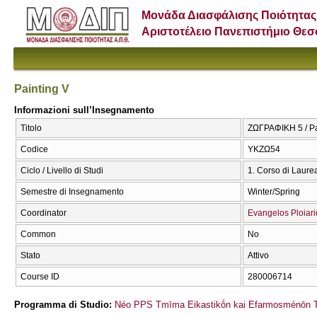
Μονάδα Διασφάλισης Ποιότητας
Αριστοτέλειο Πανεπιστήμιο Θε
Painting V
Informazioni sull’Insegnamento
Titolo
ΖΩΓΡΑΦΙΚΗ 5 / Pa
Codice
ΥΚΖΩ54
Ciclo / Livello di Studi
1. Corso di Laure
Semestre di Insegnamento
Winter/Spring
Coordinator
Evangelos Ploiari
Common
No
Stato
Attivo
Course ID
280006714
Programma di Studio:
Néo PPS Tmīma Eikastikṓn kai Efarmosménōn T