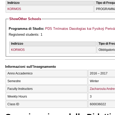
Indirizzo
Tipo di Freq
KORMOS
PROGRAMMA
Show
Other Schools
Programma di Studio:
PDS Tmīmatos Dasologías kai Fysikoý Perivál
Registered students: 1
Indirizzo
Tipo di Fr
KORMOS
Obbligatori
Informazioni sull’Insegnamento
Anno Accademico
2016 – 2017
Semestre
Winter
Faculty Instructors
Zacharoula Andr
Weekly Hours
3
Class ID
600036022