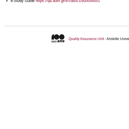
e-Study Guide
https://qa.auth.gr/it/class/1/600054551
Quality Assurance Unit
- Aristotle Uni