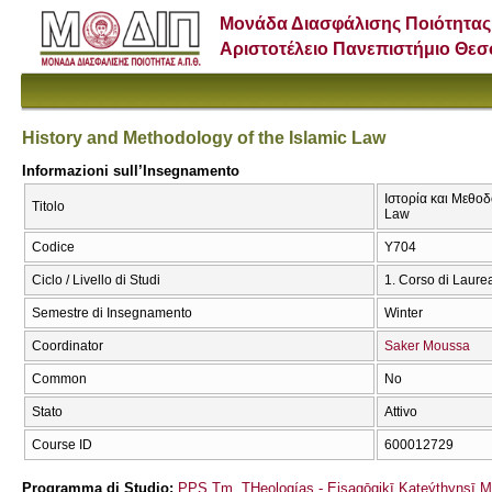
Μονάδα Διασφάλισης Ποιότητας
Αριστοτέλειο Πανεπιστήμιο Θε
History and Methodology of the Islamic Law
Informazioni sull’Insegnamento
Ιστορία και Μεθοδ
Titolo
Law
Codice
Υ704
Ciclo / Livello di Studi
1. Corso di Laure
Semestre di Insegnamento
Winter
Coordinator
Saker Moussa
Common
No
Stato
Attivo
Course ID
600012729
Programma di Studio:
PPS Tm. THeologías - Eisagōgikī Kateýthynsī 