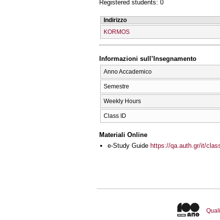
Registered students: 0
Indirizzo
KORMOS
Informazioni sull’Insegnamento
Anno Accademico
Semestre
Weekly Hours
Class ID
Materiali Online
e-Study Guide
https://qa.auth.gr/it/cl
Quali