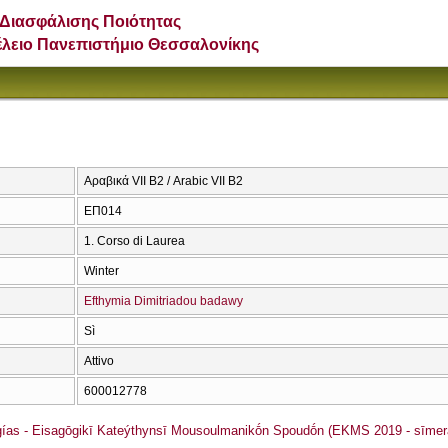
Διασφάλισης Ποιότητας
έλειο Πανεπιστήμιο Θεσσαλονίκης
Αραβικά VΙΙ Β2 / Arabic VΙΙ Β2
ΕΠ014
1. Corso di Laurea
Winter
Efthymia Dimitriadou badawy
Sì
Attivo
600012778
as - Eisagōgikī Kateýthynsī Mousoulmanikṓn Spoudṓn (EKMS 2019 - sīmer