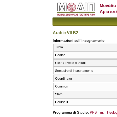
Μονάδα 
Αριστοτ
Arabic VΙΙ Β2
Informazioni sull’Insegnamento
Titolo
Codice
Ciclo / Livello di Studi
Semestre di Insegnamento
Coordinator
Common
Stato
Course ID
Programma di Studio:
PPS Tm. THeologí