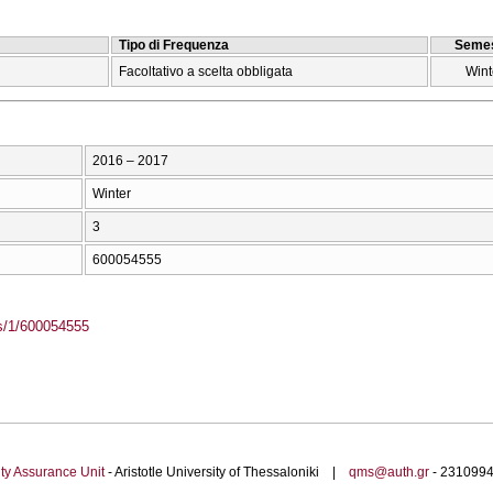
Tipo di Frequenza
Semes
Facoltativo a scelta obbligata
Wint
2016 – 2017
Winter
3
600054555
ass/1/600054555
ty Assurance Unit
- Aristotle University of Thessaloniki |
qms@auth.gr
- 23109