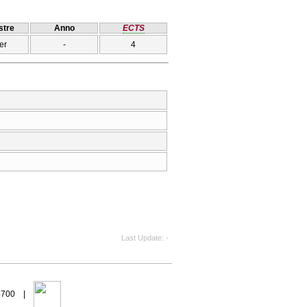
tre
Anno
ECTS
er
-
4
Last Update
-
94700 |