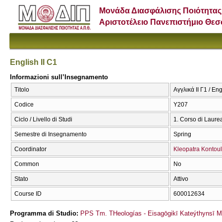
Μονάδα Διασφάλισης Ποιότητας
Αριστοτέλειο Πανεπιστήμιο Θε
English II C1
Informazioni sull’Insegnamento
Titolo
Αγγλικά ΙΙ Γ1 / Eng
Codice
Υ207
Ciclo / Livello di Studi
1. Corso di Laure
Semestre di Insegnamento
Spring
Coordinator
Kleopatra Kontoul
Common
No
Stato
Attivo
Course ID
600012634
Programma di Studio:
PPS Tm. THeologías - Eisagōgikī Kateýthynsī 