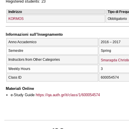
Registered students: 23
Indirizzo
Tipo di Freq
KORMOS
Obbligatorio
Informazioni sull’Insegnamento
Anno Accademico
2016 – 2017
Semestre
Spring
Instructors from Other Categories
Smaragda Christi
Weekly Hours
3
Class ID
600054574
Materiali Online
e-Study Guide
https://qa.auth.gr/it/class/1/600054574