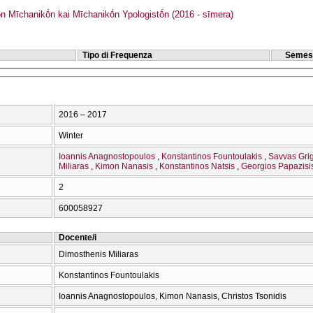
ōn Mīchanikṓn kai Mīchanikṓn Ypologistṓn (2016 - sīmera)
Tipo di Frequenza
Semes
2016 – 2017
Winter
Ioannis Anagnostopoulos
Konstantinos Fountoulakis
Savvas Grig
Miliaras
Kimon Nanasis
Konstantinos Natsis
Georgios Papazisi
2
600058927
Docente/i
Dimosthenis Miliaras
Konstantinos Fountoulakis
Ioannis Anagnostopoulos, Kimon Nanasis, Christos Tsonidis