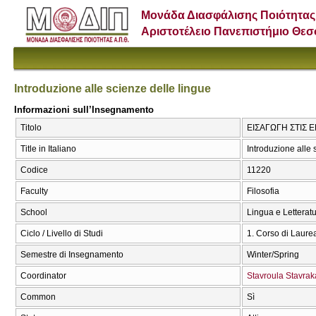
Μονάδα Διασφάλισης Ποιότητας
Αριστοτέλειο Πανεπιστήμιο Θε
Introduzione alle scienze delle lingue
Informazioni sull’Insegnamento
Titolo
ΕΙΣΑΓΩΓΗ ΣΤΙΣ ΕΠ
Title in Italiano
Introduzione alle 
Codice
11220
Faculty
Filosofia
School
Lingua e Letteratu
Ciclo / Livello di Studi
1. Corso di Laure
Semestre di Insegnamento
Winter/Spring
Coordinator
Stavroula Stavrak
Common
Sì