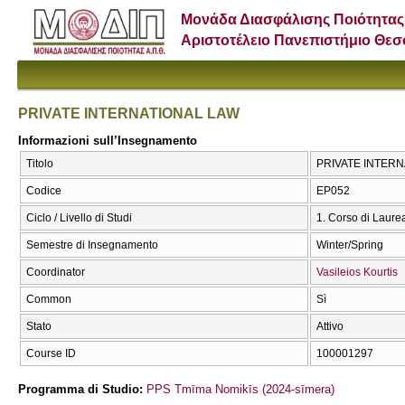
Μονάδα Διασφάλισης Ποιότητας
Αριστοτέλειο Πανεπιστήμιο Θε
PRIVATE INTERNATIONAL LAW
Informazioni sull’Insegnamento
Titolo
PRIVATE INTERN
Codice
ΕΡ052
Ciclo / Livello di Studi
1. Corso di Laure
Semestre di Insegnamento
Winter/Spring
Coordinator
Vasileios Kourtis
Common
Sì
Stato
Attivo
Course ID
100001297
Programma di Studio:
PPS Tmīma Nomikīs (2024-sīmera)