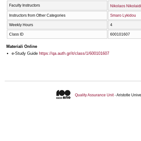
Faculty Instructors
Nikolaos Nikolaid
Instructors from Other Categories
Smaro Lykidou
Weekly Hours
4
Class ID
600101607
Materiali Online
e-Study Guide
https://qa.auth.gr/it/class/1/600101607
Quality Assurance Unit
- Aristotle Uni