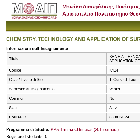
Μονάδα Διασφάλισης Ποιότητας
Αριστοτέλειο Πανεπιστήμιο Θε
CHEMISTRY, TECHNOLOGY AND APPLICATION OF S
Informazioni sull’Insegnamento
ΧΗΜΕΙΑ, ΤΕΧΝΟ
Titolo
APPLICATION O
Codice
Κ414
Ciclo / Livello di Studi
1. Corso di Laure
Semestre di Insegnamento
Winter
Common
No
Stato
Attivo
Course ID
600012829
Programma di Studio:
PPS-Tmīma CΗīmeías (2016-sīmera)
Registered students: 0