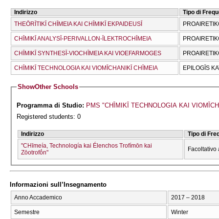
Indirizzo
Tipo di Freq
THEŌRĪTIKĪ CΗĪMEIA KAI CΗĪMIKĪ EKPAIDEUSĪ
PROAIRETIK
CΗĪMIKĪ ANALYSĪ-PERIVALLON-ĪLEKTROCΗĪMEIA
PROAIRETIK
CΗĪMIKĪ SYNTHESĪ-VIOCΗĪMEIA KAI VIOEFARMOGES
PROAIRETIK
CΗĪMIKĪ TECΗNOLOGIA KAI VIOMĪCΗANIKĪ CΗĪMEIA
EPILOGĪS K
Show
Other Schools
Programma di Studio:
PMS "CΗĪMIKĪ TECΗNOLOGIA KAI VIOMĪ
Registered students: 0
Indirizzo
Tipo di Fr
"CΗīmeía, Technología kai Élenchos Trofímōn kai
Facoltativo 
Zōotrofṓn"
Informazioni sull’Insegnamento
Anno Accademico
2017 – 2018
Semestre
Winter