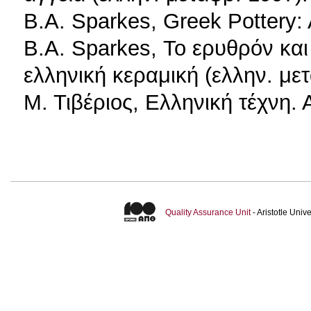
B.A. Sparkes, Greek Pottery: 
B.A. Sparkes, Το ερυθρόν και
ελληνική κεραμική (ελλην. με
Μ. Τιβέριος, Eλληνική τέχνη. 
Quality Assurance Unit
- Aristotle Uni